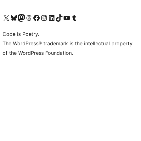
Bezoek ons X (voorheen Twitter) account
Bezoek onze Bluesky account
Bezoek ons Mastodon account
Bezoek onze Threads account
Onze Facebookpagina bezoeken
Bezoek onze Instagram account
Bezoek onze LinkedIn account
Bezoek onze TikTok account
Bezoek ons YouTube kanaal
Bezoek onze Tumblr account
Code is Poetry.
The WordPress® trademark is the intellectual property
of the WordPress Foundation.