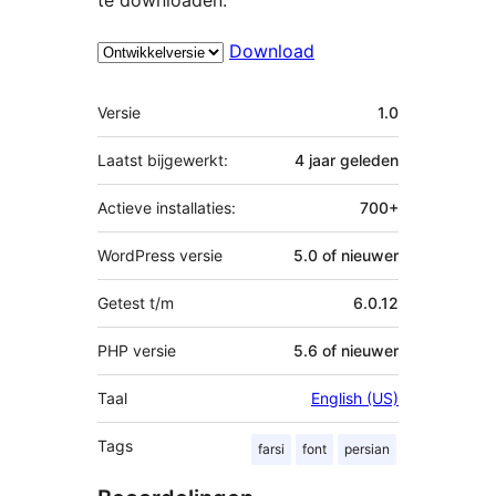
Download
Meta
Versie
1.0
Laatst bijgewerkt:
4 jaar
geleden
Actieve installaties:
700+
WordPress versie
5.0 of nieuwer
Getest t/m
6.0.12
PHP versie
5.6 of nieuwer
Taal
English (US)
Tags
farsi
font
persian