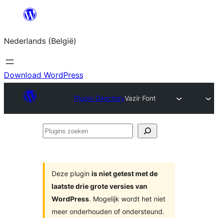
Spring
naar
Nederlands (België)
de
inhoud
Download WordPress
Plugin Directory
Vazir Font
Plugins
zoeken
Deze plugin
is niet getest met de
laatste drie grote versies van
WordPress
. Mogelijk wordt het niet
meer onderhouden of ondersteund.