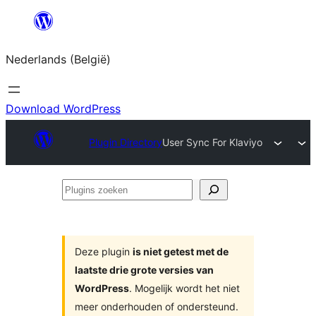
Spring
naar
Nederlands (België)
de
inhoud
Download WordPress
Plugin Directory
User Sync For Klaviyo
Plugins
zoeken
Deze plugin
is niet getest met de
laatste drie grote versies van
WordPress
. Mogelijk wordt het niet
meer onderhouden of ondersteund.