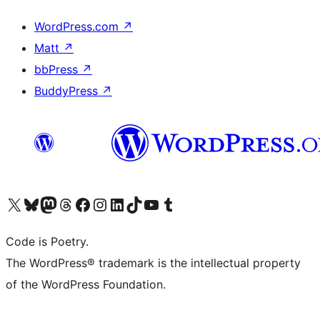
WordPress.com
↗
Matt
↗
bbPress
↗
BuddyPress
↗
Bezoek ons X (voorheen Twitter) account
Bezoek onze Bluesky account
Bezoek ons Mastodon account
Bezoek onze Threads account
Onze Facebookpagina bezoeken
Bezoek onze Instagram account
Bezoek onze LinkedIn account
Bezoek onze TikTok account
Bezoek ons YouTube kanaal
Bezoek onze Tumblr account
Code is Poetry.
The WordPress® trademark is the intellectual property
of the WordPress Foundation.