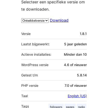
Selecteer een specifieke versie om
te downloaden.
Download
Meta
Versie
1.8.1
Laatst bijgewerkt:
5 jaar
geleden
Actieve installaties:
Minder dan 10
WordPress versie
4.6 of nieuwer
Getest t/m
5.8.14
PHP versie
7.0 of nieuwer
Taal
English (US)
Tags
followers
pages
radio