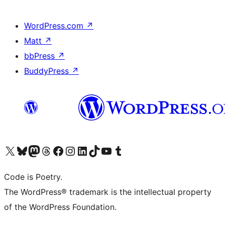
WordPress.com
↗
Matt
↗
bbPress
↗
BuddyPress
↗
Bezoek ons X (voorheen Twitter) account
Bezoek onze Bluesky account
Bezoek ons Mastodon account
Bezoek onze Threads account
Onze Facebookpagina bezoeken
Bezoek onze Instagram account
Bezoek onze LinkedIn account
Bezoek onze TikTok account
Bezoek ons YouTube kanaal
Bezoek onze Tumblr account
Code is Poetry.
The WordPress® trademark is the intellectual property
of the WordPress Foundation.