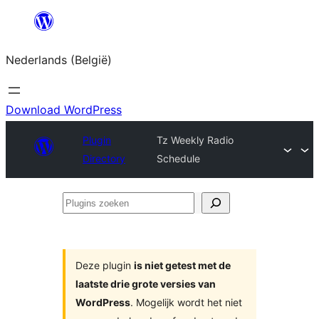
Spring
naar
Nederlands (België)
de
inhoud
Download WordPress
Plugin
Tz Weekly Radio
Directory
Schedule
Plugins
zoeken
Deze plugin
is niet getest met de
laatste drie grote versies van
WordPress
. Mogelijk wordt het niet