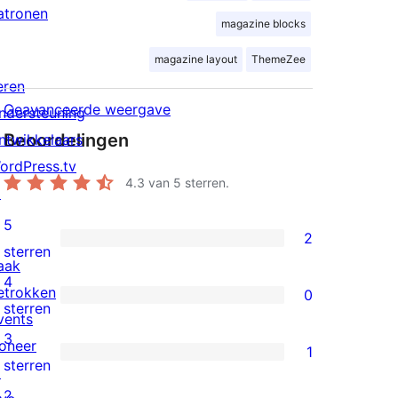
atronen
magazine blocks
magazine layout
ThemeZee
eren
Geavanceerde weergave
ndersteuning
Beoordelingen
ntwikkelaars
ordPress.tv
4.3
van 5 sterren.
↗
5
2
2
sterren
aak
5
4
etrokken
0
sterren
0
sterren
vents
beoordeling
4
3
oneer
1
sterren
1
sterren
↗
beoordeling
3
2