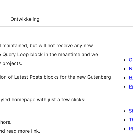
Ontwikkeling
 maintained, but will not receive any new
he Query Loop block in the meantime and we
O
 projects.
N
ion of Latest Posts blocks for the new Gutenberg
H
P
tyled homepage with just a few clicks:
S
T
hors.
P
nd read more link.