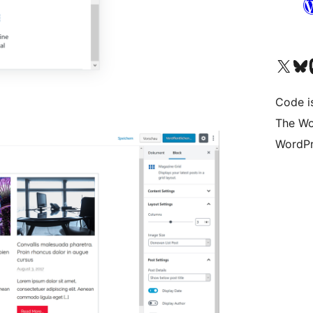
Bezoek ons X (voorheen 
Bezoek on
Be
Code i
The Wo
WordPr