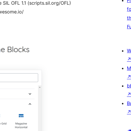
F
 SIL OFL 1.1 (scripts.sil.org/OFL)
f
awesome.io/
t
F
W
M
b
B