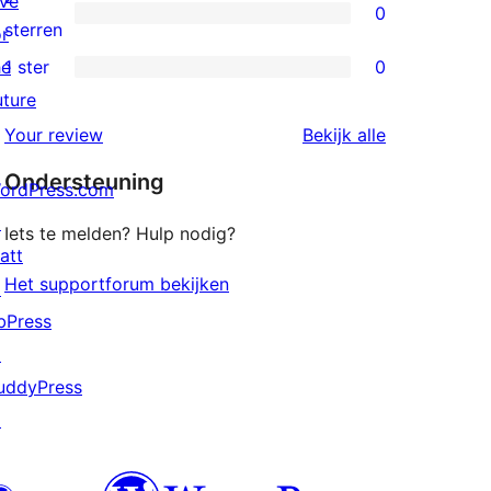
ive
0
ster
0
sterren
or
beoordeling
2
he
1 ster
0
0
sterren
uture
1
beoordeling
beoordeling
Your review
Bekijk alle
sterren
Ondersteuning
beoordeling
ordPress.com
↗
Iets te melden? Hulp nodig?
att
Het supportforum bekijken
↗
bPress
↗
uddyPress
↗