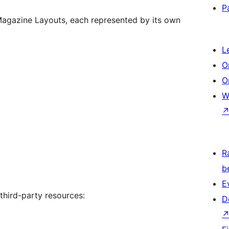
P
Magazine Layouts, each represented by its own
L
O
O
W
R
b
E
hird-party resources:
D