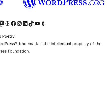
Twitter) account
ze Bluesky account
zoek ons Mastodon account
Bezoek onze Threads account
Onze Facebookpagina bezoeken
Bezoek onze Instagram account
Bezoek onze LinkedIn account
Bezoek onze TikTok account
Bezoek ons YouTube kanaal
Bezoek onze Tumblr account
s Poetry.
rdPress® trademark is the intellectual property of the
ess Foundation.