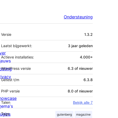
Ondersteuning
Meta
Versie
1.3.2
Laatst bijgewerkt:
3 jaar
geleden
ver
Actieve installaties:
4.000+
ieuws
osting
WordPress versie
6.3 of nieuwer
rivacy
Getest t/m
6.3.8
PHP versie
8.0 of nieuwer
howcase
Talen
Bekijk alle 7
hema's
lugins
Tags
gutenberg
magazine