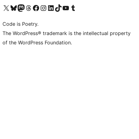
Bezoek ons X (voorheen Twitter) account
Bezoek onze Bluesky account
Bezoek ons Mastodon account
Bezoek onze Threads account
Onze Facebookpagina bezoeken
Bezoek onze Instagram account
Bezoek onze LinkedIn account
Bezoek onze TikTok account
Bezoek ons YouTube kanaal
Bezoek onze Tumblr account
Code is Poetry.
The WordPress® trademark is the intellectual property
of the WordPress Foundation.