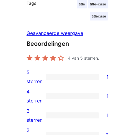
Tags
title
title-case
titlecase
Geavanceerde weergave
Beoordelingen
4
van 5 sterren.
5
1
1
sterren
5
4
1
ster
1
sterren
beoordeling
4
3
1
ster
1
sterren
beoordeling
3
2
0