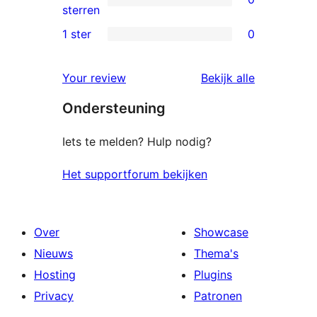
ster
0
sterren
beoordeling
2
1 ster
0
0
sterren
1
beoordeling
beoordelin
Your review
Bekijk alle
sterren
Ondersteuning
beoordeling
Iets te melden? Hulp nodig?
Het supportforum bekijken
Over
Showcase
Nieuws
Thema's
Hosting
Plugins
Privacy
Patronen