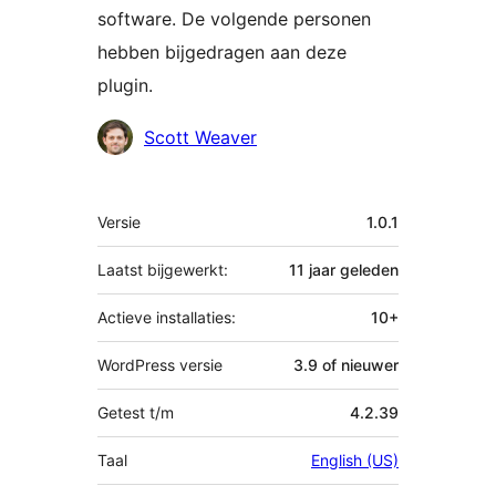
software. De volgende personen
hebben bijgedragen aan deze
plugin.
Bijdragers
Scott Weaver
Meta
Versie
1.0.1
Laatst bijgewerkt:
11 jaar
geleden
Actieve installaties:
10+
WordPress versie
3.9 of nieuwer
Getest t/m
4.2.39
Taal
English (US)