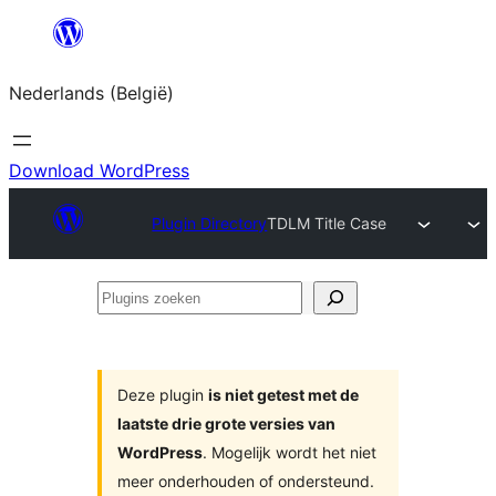
Spring
naar
Nederlands (België)
de
inhoud
Download WordPress
Plugin Directory
TDLM Title Case
Plugins
zoeken
Deze plugin
is niet getest met de
laatste drie grote versies van
WordPress
. Mogelijk wordt het niet
meer onderhouden of ondersteund.