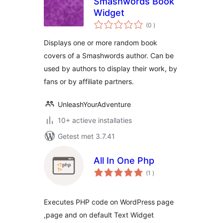
Smashwords Book
Widget
aantal
(0
)
beoordelingen
Displays one or more random book
covers of a Smashwords author. Can be
used by authors to display their work, by
fans or by affiliate partners.
UnleashYourAdventure
10+ actieve installaties
Getest met 3.7.41
All In One Php
aantal
(1
)
beoordelingen
Executes PHP code on WordPress page
,page and on default Text Widget