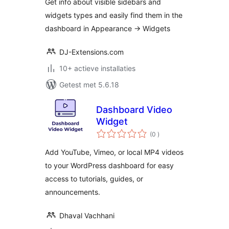
Get info about visible sidebars and
widgets types and easily find them in the
dashboard in Appearance -> Widgets
DJ-Extensions.com
10+ actieve installaties
Getest met 5.6.18
Dashboard Video
Widget
aantal
(0
)
beoordelingen
Add YouTube, Vimeo, or local MP4 videos
to your WordPress dashboard for easy
access to tutorials, guides, or
announcements.
Dhaval Vachhani