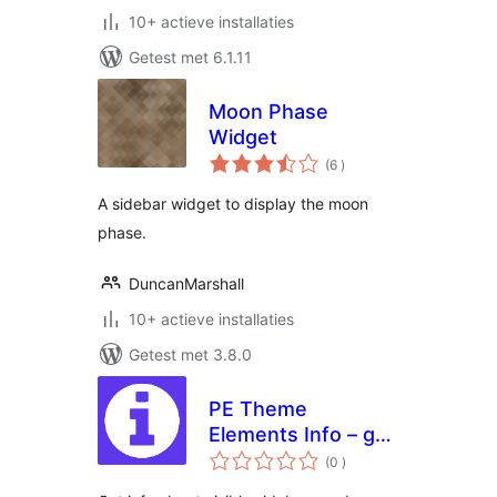
10+ actieve installaties
Getest met 6.1.11
Moon Phase
Widget
aantal
(6
)
beoordelingen
A sidebar widget to display the moon
phase.
DuncanMarshall
10+ actieve installaties
Getest met 3.8.0
PE Theme
Elements Info – get
aantal
info about sidebars
(0
)
beoordelingen
and widgets types