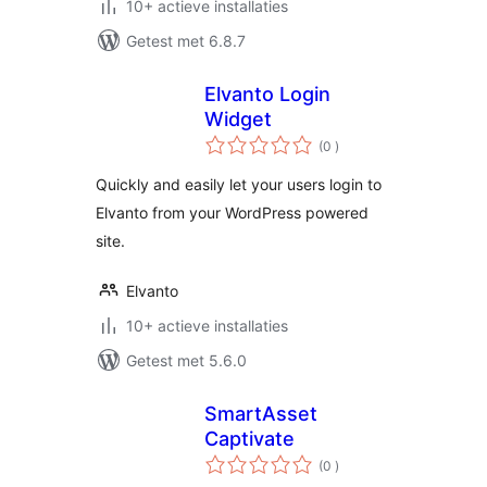
10+ actieve installaties
Getest met 6.8.7
Elvanto Login
Widget
aantal
(0
)
beoordelingen
Quickly and easily let your users login to
Elvanto from your WordPress powered
site.
Elvanto
10+ actieve installaties
Getest met 5.6.0
SmartAsset
Captivate
aantal
(0
)
beoordelingen