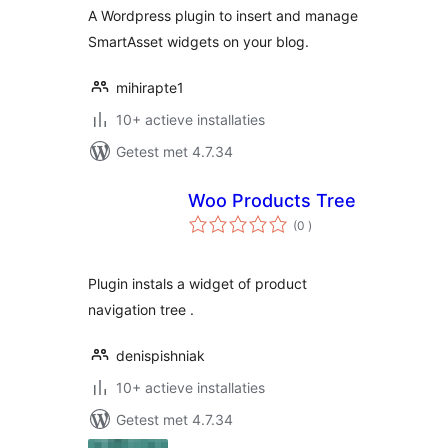
A Wordpress plugin to insert and manage
SmartAsset widgets on your blog.
mihirapte1
10+ actieve installaties
Getest met 4.7.34
Woo Products Tree
aantal
(0
)
beoordelingen
Plugin instals a widget of product
navigation tree .
denispishniak
10+ actieve installaties
Getest met 4.7.34