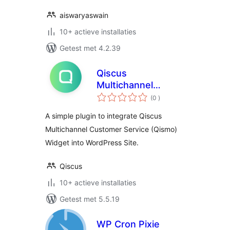
aiswaryaswain
10+ actieve installaties
Getest met 4.2.39
Qiscus
Multichannel
aantal
Widget
(0
)
beoordelingen
A simple plugin to integrate Qiscus
Multichannel Customer Service (Qismo)
Widget into WordPress Site.
Qiscus
10+ actieve installaties
Getest met 5.5.19
WP Cron Pixie