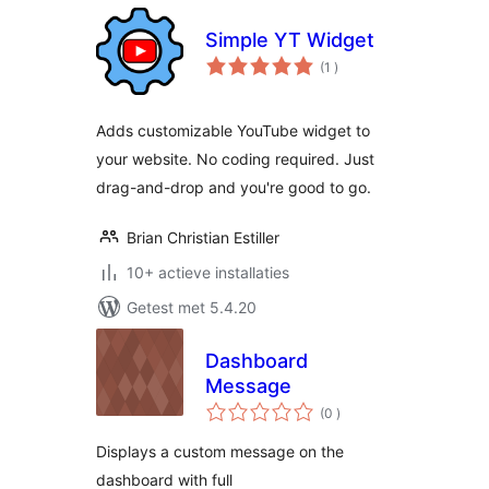
Simple YT Widget
aantal
(1
)
beoordelingen
Adds customizable YouTube widget to
your website. No coding required. Just
drag-and-drop and you're good to go.
Brian Christian Estiller
10+ actieve installaties
Getest met 5.4.20
Dashboard
Message
aantal
(0
)
beoordelingen
Displays a custom message on the
dashboard with full