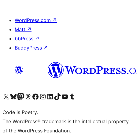
WordPress.com
↗
Matt
↗
bbPress
↗
BuddyPress
↗
Bezoek ons X (voorheen Twitter) account
Bezoek onze Bluesky account
Bezoek ons Mastodon account
Bezoek onze Threads account
Onze Facebookpagina bezoeken
Bezoek onze Instagram account
Bezoek onze LinkedIn account
Bezoek onze TikTok account
Bezoek ons YouTube kanaal
Bezoek onze Tumblr account
Code is Poetry.
The WordPress® trademark is the intellectual property
of the WordPress Foundation.