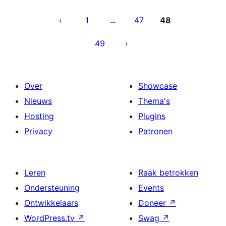
Berichten
paginering
1
47
48
…
49
Over
Showcase
Nieuws
Thema's
Hosting
Plugins
Privacy
Patronen
Leren
Raak betrokken
Ondersteuning
Events
Ontwikkelaars
Doneer
↗
WordPress.tv
↗
Swag
↗