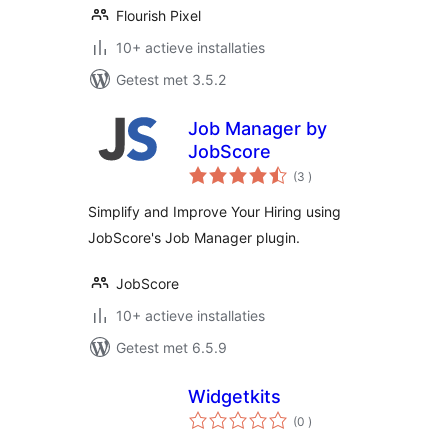
Flourish Pixel
10+ actieve installaties
Getest met 3.5.2
Job Manager by
JobScore
aantal
(3
)
beoordelingen
Simplify and Improve Your Hiring using
JobScore's Job Manager plugin.
JobScore
10+ actieve installaties
Getest met 6.5.9
Widgetkits
aantal
(0
)
beoordelingen