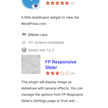
aantal
(1
)
beoordelingen
A little dashboard widget to view the
WordPress cron.
Wibble Labs
10+ actieve installaties
Getest met 7.0.3
FP Responsive
Slider
aantal
(4
)
beoordelingen
This plugin will display image as
slideshow with several effects. You can
manage the options from FP Resposive
Slider's Settings page or from wid …