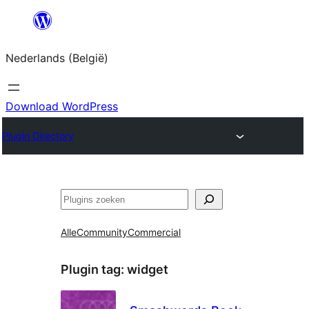
Spring
naar
Nederlands (België)
de
inhoud
Download WordPress
Plugin Directory
Zoeken
Alle
Community
Commercial
Plugin tag:
widget