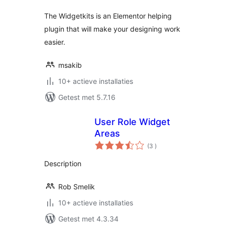
The Widgetkits is an Elementor helping
plugin that will make your designing work
easier.
msakib
10+ actieve installaties
Getest met 5.7.16
User Role Widget
Areas
aantal
(3
)
beoordelingen
Description
Rob Smelik
10+ actieve installaties
Getest met 4.3.34