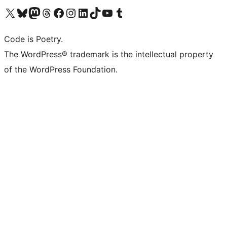
Bezoek ons X (voorheen Twitter) account
Bezoek onze Bluesky account
Bezoek ons Mastodon account
Bezoek onze Threads account
Onze Facebookpagina bezoeken
Bezoek onze Instagram account
Bezoek onze LinkedIn account
Bezoek onze TikTok account
Bezoek ons YouTube kanaal
Bezoek onze Tumblr account
Code is Poetry.
The WordPress® trademark is the intellectual property
of the WordPress Foundation.