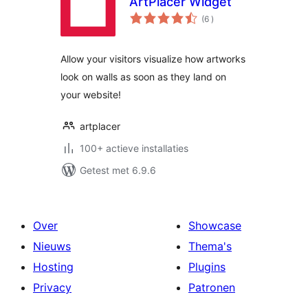
ArtPlacer Widget
aantal
(6
)
beoordelingen
Allow your visitors visualize how artworks
look on walls as soon as they land on
your website!
artplacer
100+ actieve installaties
Getest met 6.9.6
Over
Showcase
Nieuws
Thema's
Hosting
Plugins
Privacy
Patronen