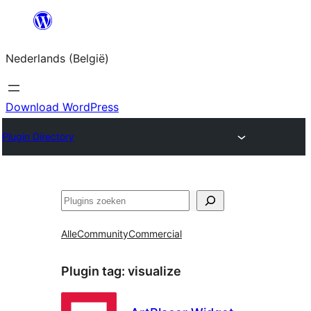
Spring
naar
Nederlands (België)
de
inhoud
Download WordPress
Plugin Directory
Zoeken
Alle
Community
Commercial
Plugin tag:
visualize