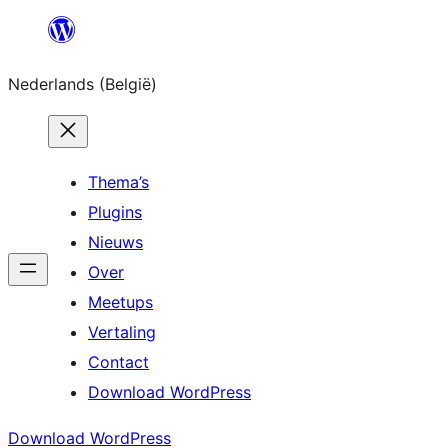
Spring
naar
Nederlands (België)
de
inhoud
Thema’s
Plugins
Nieuws
Over
Meetups
Vertaling
Contact
Download WordPress
Download WordPress