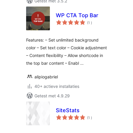
Getest met 3.5.2
WP CTA Top Bar
aantal
(1
)
beoordelingen
Features: – Set unlimited background
color – Set text color – Cookie adjustment
– Content flexibility – Allow shortcode in
the top bar content – Enabl …
alipiogabriel
40+ actieve installaties
Getest met 4.9.29
SiteStats
aantal
(1
)
beoordelingen