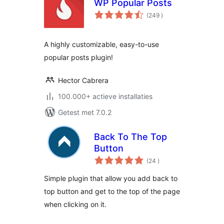
WP Popular Posts
aantal
(249
)
beoordelingen
A highly customizable, easy-to-use
popular posts plugin!
Hector Cabrera
100.000+ actieve installaties
Getest met 7.0.2
Back To The Top
Button
aantal
(24
)
beoordelingen
Simple plugin that allow you add back to
top button and get to the top of the page
when clicking on it.