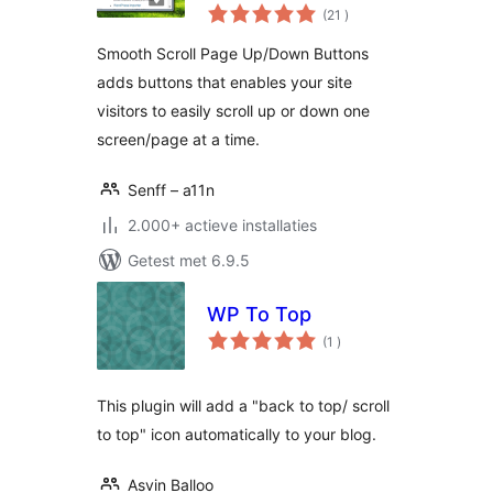
aantal
(21
)
beoordelingen
Smooth Scroll Page Up/Down Buttons
adds buttons that enables your site
visitors to easily scroll up or down one
screen/page at a time.
Senff – a11n
2.000+ actieve installaties
Getest met 6.9.5
WP To Top
aantal
(1
)
beoordelingen
This plugin will add a "back to top/ scroll
to top" icon automatically to your blog.
Asvin Balloo