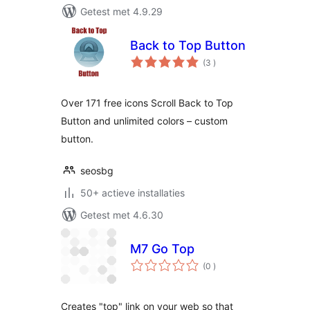
Getest met 4.9.29
Back to Top Button
aantal
(3
)
beoordelingen
Over 171 free icons Scroll Back to Top
Button and unlimited colors – custom
button.
seosbg
50+ actieve installaties
Getest met 4.6.30
M7 Go Top
aantal
(0
)
beoordelingen
Creates "top" link on your web so that