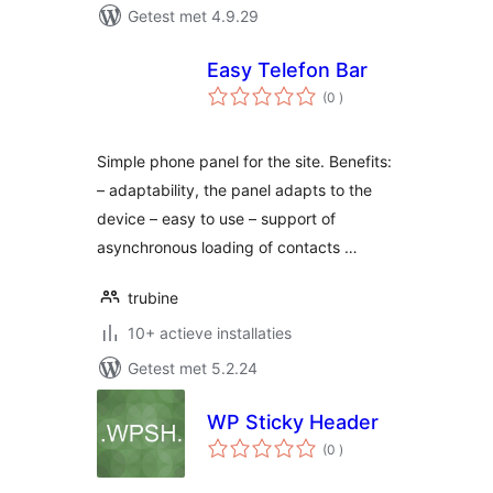
Getest met 4.9.29
Easy Telefon Bar
aantal
(0
)
beoordelingen
Simple phone panel for the site. Benefits:
– adaptability, the panel adapts to the
device – easy to use – support of
asynchronous loading of contacts …
trubine
10+ actieve installaties
Getest met 5.2.24
WP Sticky Header
aantal
(0
)
beoordelingen