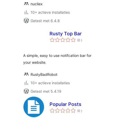
nucliex
10+ actieve installaties
Getest met 6.4.8
Rusty Top Bar
aantal
(0
)
beoordelingen
A simple, easy to use notifcation bar for
your website.
RustyBadRobot
10+ actieve installaties
Getest met 5.4.19
Popular Posts
aantal
(0
)
beoordelingen