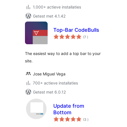
1.000+ actieve installaties
Getest met 4.1.42
Top-Bar CodeBulls
aantal
(7
)
beoordelingen
The easiest way to add a top bar to your
site.
Jose Miguel Vega
700+ actieve installaties
Getest met 6.0.12
Update from
Bottom
aantal
(3
)
beoordelingen