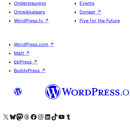
Ondersteuning
Events
Ontwikkelaars
Doneer
↗
WordPress.tv
↗
Five for the Future
WordPress.com
↗
Matt
↗
bbPress
↗
BuddyPress
↗
Bezoek ons X (voorheen Twitter) account
Bezoek onze Bluesky account
Bezoek ons Mastodon account
Bezoek onze Threads account
Onze Facebookpagina bezoeken
Bezoek onze Instagram account
Bezoek onze LinkedIn account
Bezoek onze TikTok account
Bezoek ons YouTube kanaal
Bezoek onze Tumblr account