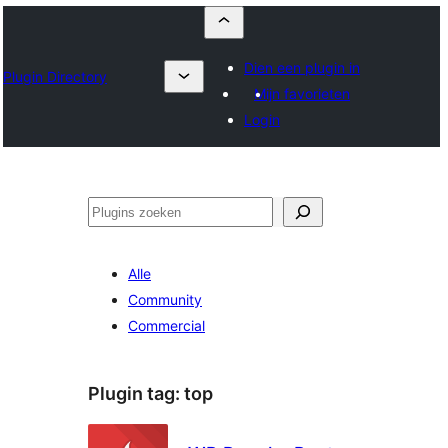
Dien een plugin in
Plugin Directory
Mijn favorieten
Login
Zoeken
Alle
Community
Commercial
Plugin tag:
top