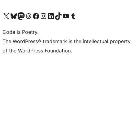
Bezoek ons X (voorheen Twitter) account
Bezoek onze Bluesky account
Bezoek ons Mastodon account
Bezoek onze Threads account
Onze Facebookpagina bezoeken
Bezoek onze Instagram account
Bezoek onze LinkedIn account
Bezoek onze TikTok account
Bezoek ons YouTube kanaal
Bezoek onze Tumblr account
Code is Poetry.
The WordPress® trademark is the intellectual property
of the WordPress Foundation.