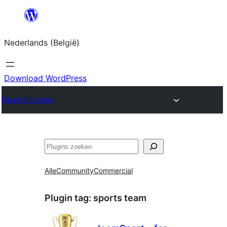
Spring
naar
Nederlands (België)
de
inhoud
Download WordPress
Plugin Directory
Zoeken
Alle
Community
Commercial
Plugin tag:
sports team