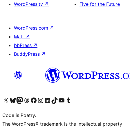
WordPress.tv
↗
Five for the Future
WordPress.com
↗
Matt
↗
bbPress
↗
BuddyPress
↗
Bezoek ons X (voorheen Twitter) account
Bezoek onze Bluesky account
Bezoek ons Mastodon account
Bezoek onze Threads account
Onze Facebookpagina bezoeken
Bezoek onze Instagram account
Bezoek onze LinkedIn account
Bezoek onze TikTok account
Bezoek ons YouTube kanaal
Bezoek onze Tumblr account
Code is Poetry.
The WordPress® trademark is the intellectual property