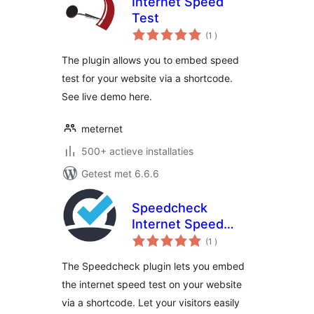
Internet Speed
Test
aantal
(1
)
beoordelingen
The plugin allows you to embed speed
test for your website via a shortcode.
See live demo here.
meternet
500+ actieve installaties
Getest met 6.6.6
Speedcheck
Internet Speed
aantal
Test
(1
)
beoordelingen
The Speedcheck plugin lets you embed
the internet speed test on your website
via a shortcode. Let your visitors easily