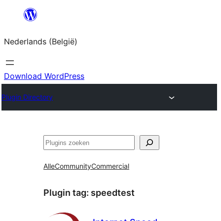
Spring
naar
Nederlands (België)
de
inhoud
Download WordPress
Plugin Directory
Zoeken
Alle
Community
Commercial
Plugin tag:
speedtest