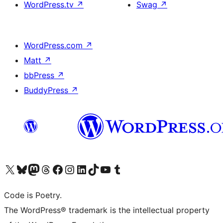
WordPress.tv
↗
Swag
↗
WordPress.com
↗
Matt
↗
bbPress
↗
BuddyPress
↗
Bezoek ons X (voorheen Twitter) account
Bezoek onze Bluesky account
Bezoek ons Mastodon account
Bezoek onze Threads account
Onze Facebookpagina bezoeken
Bezoek onze Instagram account
Bezoek onze LinkedIn account
Bezoek onze TikTok account
Bezoek ons YouTube kanaal
Bezoek onze Tumblr account
Code is Poetry.
The WordPress® trademark is the intellectual property