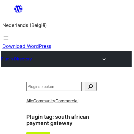
Spring
naar
Nederlands (België)
de
inhoud
Download WordPress
Plugin Directory
Zoeken
Alle
Community
Commercial
Plugin tag:
south african
payment gateway