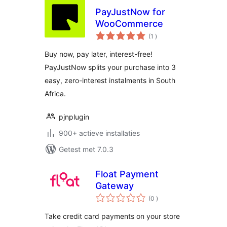
PayJustNow for
WooCommerce
aantal
(1
)
beoordelingen
Buy now, pay later, interest-free!
PayJustNow splits your purchase into 3
easy, zero-interest instalments in South
Africa.
pjnplugin
900+ actieve installaties
Getest met 7.0.3
Float Payment
Gateway
aantal
(0
)
beoordelingen
Take credit card payments on your store