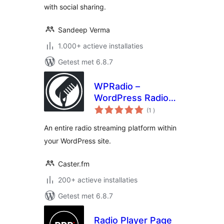
with social sharing.
Sandeep Verma
1.000+ actieve installaties
Getest met 6.8.7
WPRadio –
WordPress Radio
aantal
Streaming Plugin
(1
)
beoordelingen
An entire radio streaming platform within
your WordPress site.
Caster.fm
200+ actieve installaties
Getest met 6.8.7
Radio Player Page