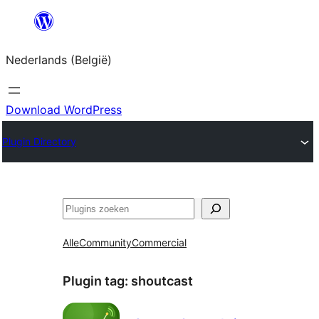
Spring
naar
Nederlands (België)
de
inhoud
Download WordPress
Plugin Directory
Zoeken
Alle
Community
Commercial
Plugin tag:
shoutcast