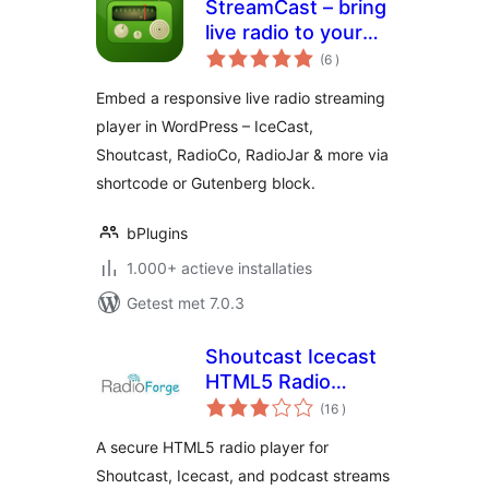
StreamCast – bring
live radio to your
aantal
site with a sleek
(6
)
beoordelingen
player
Embed a responsive live radio streaming
player in WordPress – IceCast,
Shoutcast, RadioCo, RadioJar & more via
shortcode or Gutenberg block.
bPlugins
1.000+ actieve installaties
Getest met 7.0.3
Shoutcast Icecast
HTML5 Radio
aantal
Player
(16
)
beoordelingen
A secure HTML5 radio player for
Shoutcast, Icecast, and podcast streams