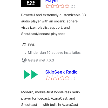
Player
aantal
(0
)
beoordelingen
Powerful and extremely customizable 3D
audio player with an organic sphere
visualizer, playlist support, and
Shoutcast/Icecast playback.
FWD
Minder dan 10 actieve installaties
Getest met 7.0.3
SkipSeek Radio
aantal
(0
)
beoordelingen
Modern, mobile-first WordPress radio
player for Icecast, AzuraCast, and
Shoutcast — with built-in AzuraCast