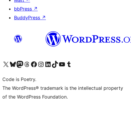
Matt
↗
bbPress
↗
BuddyPress
↗
Bezoek ons X (voorheen Twitter) account
Bezoek onze Bluesky account
Bezoek ons Mastodon account
Bezoek onze Threads account
Onze Facebookpagina bezoeken
Bezoek onze Instagram account
Bezoek onze LinkedIn account
Bezoek onze TikTok account
Bezoek ons YouTube kanaal
Bezoek onze Tumblr account
Code is Poetry.
The WordPress® trademark is the intellectual property
of the WordPress Foundation.