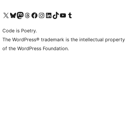
Bezoek ons X (voorheen Twitter) account
Bezoek onze Bluesky account
Bezoek ons Mastodon account
Bezoek onze Threads account
Onze Facebookpagina bezoeken
Bezoek onze Instagram account
Bezoek onze LinkedIn account
Bezoek onze TikTok account
Bezoek ons YouTube kanaal
Bezoek onze Tumblr account
Code is Poetry.
The WordPress® trademark is the intellectual property
of the WordPress Foundation.