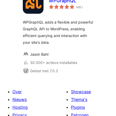
WPGraphQL
aantal
(48
)
beoordelingen
WPGraphQL adds a flexible and powerful
GraphQL API to WordPress, enabling
efficient querying and interaction with
your site's data.
Jason Bahl
30.000+ actieve installaties
Getest met 7.0.3
Over
Showcase
Nieuws
Thema's
Hosting
Plugins
Privacy
Patronen