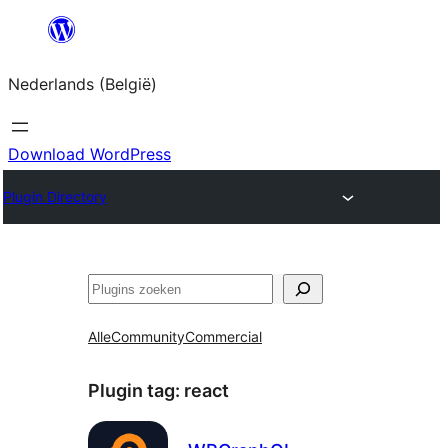
Spring
naar
Nederlands (België)
de
inhoud
Download WordPress
Plugin Directory
Zoeken
Alle
Community
Commercial
Plugin tag:
react