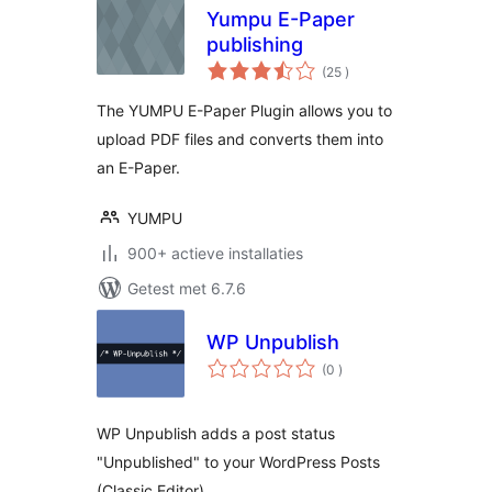
Yumpu E-Paper
publishing
aantal
(25
)
beoordelingen
The YUMPU E-Paper Plugin allows you to
upload PDF files and converts them into
an E-Paper.
YUMPU
900+ actieve installaties
Getest met 6.7.6
WP Unpublish
aantal
(0
)
beoordelingen
WP Unpublish adds a post status
"Unpublished" to your WordPress Posts
(Classic Editor).