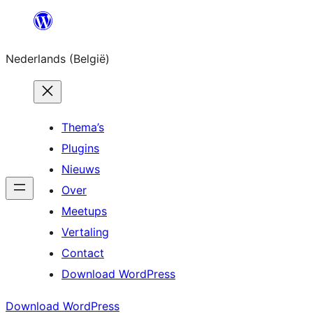
Spring
naar
Nederlands (België)
de
inhoud
Thema’s
Plugins
Nieuws
Over
Meetups
Vertaling
Contact
Download WordPress
Download WordPress