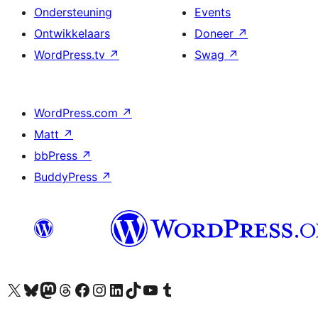
Ondersteuning
Events
Ontwikkelaars
Doneer
↗
WordPress.tv
↗
Swag
↗
WordPress.com
↗
Matt
↗
bbPress
↗
BuddyPress
↗
Bezoek ons X (voorheen Twitter) account
Bezoek onze Bluesky account
Bezoek ons Mastodon account
Bezoek onze Threads account
Onze Facebookpagina bezoeken
Bezoek onze Instagram account
Bezoek onze LinkedIn account
Bezoek onze TikTok account
Bezoek ons YouTube kanaal
Bezoek onze Tumblr account