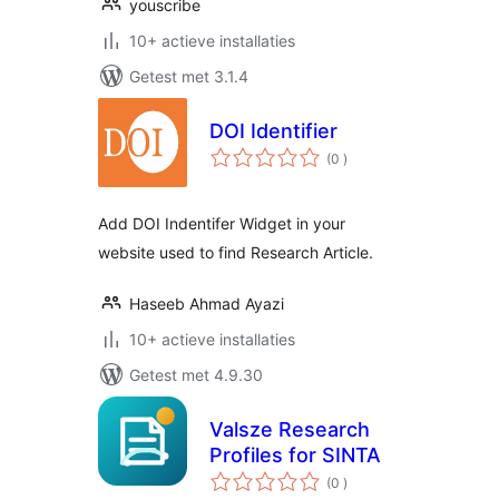
youscribe
10+ actieve installaties
Getest met 3.1.4
DOI Identifier
aantal
(0
)
beoordelingen
Add DOI Indentifer Widget in your
website used to find Research Article.
Haseeb Ahmad Ayazi
10+ actieve installaties
Getest met 4.9.30
Valsze Research
Profiles for SINTA
aantal
(0
)
beoordelingen