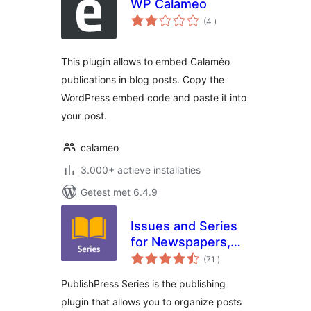
WP Calameo
aantal
(4
)
beoordelingen
This plugin allows to embed Calaméo
publications in blog posts. Copy the
WordPress embed code and paste it into
your post.
calameo
3.000+ actieve installaties
Getest met 6.4.9
Issues and Series
for Newspapers,
aantal
Magazines,
(71
)
beoordelingen
Publishers, Writers
PublishPress Series is the publishing
plugin that allows you to organize posts