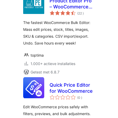
Product Editor Pro
– WooCommerce
aantal
Bulk Edit: Prices,
(22
)
beoordelingen
Stock, Images,
The fastest WooCommerce Bulk Editor:
Titles, CSV Import
Mass edit prices, stock, titles, images,
& More
SKU & categories. CSV import/export.
Undo. Save hours every week!
toptima
1.000+ actieve installaties
Getest met 6.8.7
Quick Price Editor
for WooCommerce
aantal
(0
)
beoordelingen
Edit WooCommerce prices safely with
filters, previews, and bulk adjustments.