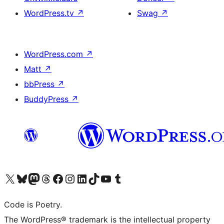
WordPress.tv
↗
Swag
↗
WordPress.com
↗
Matt
↗
bbPress
↗
BuddyPress
↗
Bezoek ons X (voorheen Twitter) account
Bezoek onze Bluesky account
Bezoek ons Mastodon account
Bezoek onze Threads account
Onze Facebookpagina bezoeken
Bezoek onze Instagram account
Bezoek onze LinkedIn account
Bezoek onze TikTok account
Bezoek ons YouTube kanaal
Bezoek onze Tumblr account
Code is Poetry.
The WordPress® trademark is the intellectual property