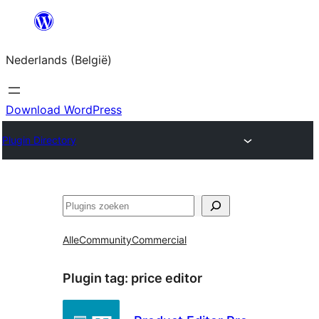
Spring
naar
Nederlands (België)
de
inhoud
Download WordPress
Plugin Directory
Zoeken
Alle
Community
Commercial
Plugin tag:
price editor