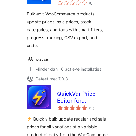
aantal
WooCommerce
(0
)
beoordelingen
Bulk edit WooCommerce products:
update prices, sale prices, stock,
categories, and tags with smart filters,
progress tracking, CSV export, and
undo.
wpvoid
Minder dan 10 actieve installaties
Getest met 7.0.3
QuickVar Price
Editor for
aantal
WooCommerce
(1
)
beoordelingen
Quickly bulk update regular and sale
prices for all variations of a variable
product directly from the WooCommerce