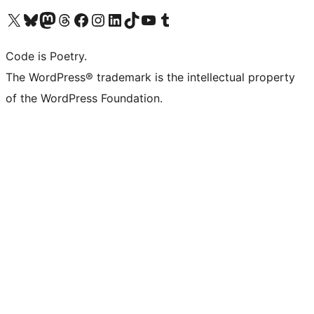
Bezoek ons X (voorheen Twitter) account
Bezoek onze Bluesky account
Bezoek ons Mastodon account
Bezoek onze Threads account
Onze Facebookpagina bezoeken
Bezoek onze Instagram account
Bezoek onze LinkedIn account
Bezoek onze TikTok account
Bezoek ons YouTube kanaal
Bezoek onze Tumblr account
Code is Poetry.
The WordPress® trademark is the intellectual property
of the WordPress Foundation.