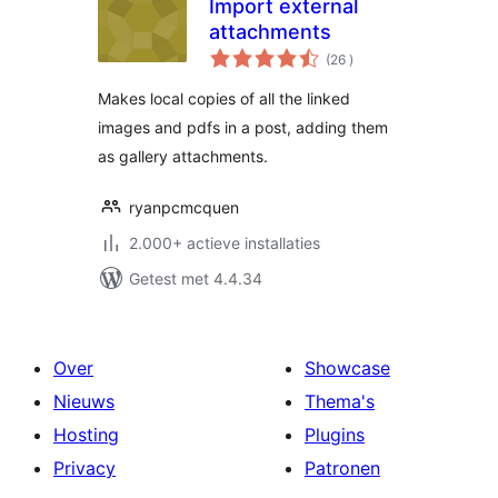
Import external
attachments
aantal
(26
)
beoordelingen
Makes local copies of all the linked
images and pdfs in a post, adding them
as gallery attachments.
ryanpcmcquen
2.000+ actieve installaties
Getest met 4.4.34
Over
Showcase
Nieuws
Thema's
Hosting
Plugins
Privacy
Patronen