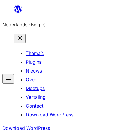
Spring
naar
Nederlands (België)
de
inhoud
Thema’s
Plugins
Nieuws
Over
Meetups
Vertaling
Contact
Download WordPress
Download WordPress