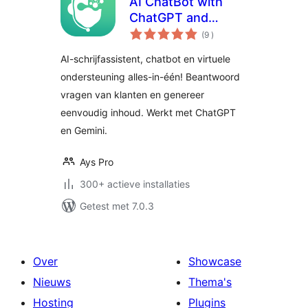
AI ChatBot with
ChatGPT and
aantal
Content Generator
(9
)
beoordelingen
by AYS
AI-schrijfassistent, chatbot en virtuele
ondersteuning alles-in-één! Beantwoord
vragen van klanten en genereer
eenvoudig inhoud. Werkt met ChatGPT
en Gemini.
Ays Pro
300+ actieve installaties
Getest met 7.0.3
Over
Showcase
Nieuws
Thema's
Hosting
Plugins