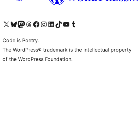
Bezoek ons X (voorheen Twitter) account
Bezoek onze Bluesky account
Bezoek ons Mastodon account
Bezoek onze Threads account
Onze Facebookpagina bezoeken
Bezoek onze Instagram account
Bezoek onze LinkedIn account
Bezoek onze TikTok account
Bezoek ons YouTube kanaal
Bezoek onze Tumblr account
Code is Poetry.
The WordPress® trademark is the intellectual property
of the WordPress Foundation.