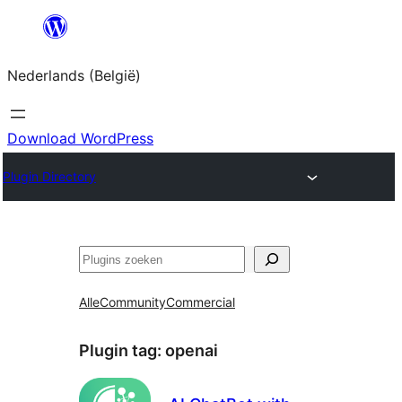
Spring
naar
Nederlands (België)
de
inhoud
Download WordPress
Plugin Directory
Zoeken
Alle
Community
Commercial
Plugin tag:
openai