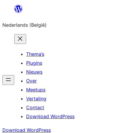
Spring
naar
Nederlands (België)
de
inhoud
Thema’s
Plugins
Nieuws
Over
Meetups
Vertaling
Contact
Download WordPress
Download WordPress