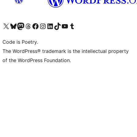
Bezoek ons X (voorheen Twitter) account
Bezoek onze Bluesky account
Bezoek ons Mastodon account
Bezoek onze Threads account
Onze Facebookpagina bezoeken
Bezoek onze Instagram account
Bezoek onze LinkedIn account
Bezoek onze TikTok account
Bezoek ons YouTube kanaal
Bezoek onze Tumblr account
Code is Poetry.
The WordPress® trademark is the intellectual property
of the WordPress Foundation.