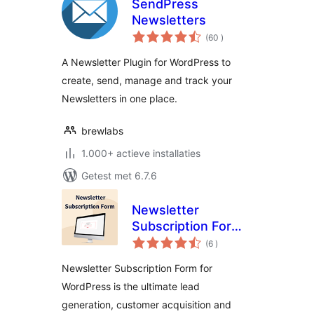
SendPress
Newsletters
aantal
(60
)
beoordelingen
A Newsletter Plugin for WordPress to
create, send, manage and track your
Newsletters in one place.
brewlabs
1.000+ actieve installaties
Getest met 6.7.6
Newsletter
Subscription Form –
aantal
User Subscriptions
(6
)
beoordelingen
Form, Capture
Newsletter Subscription Form for
Email
WordPress is the ultimate lead
generation, customer acquisition and