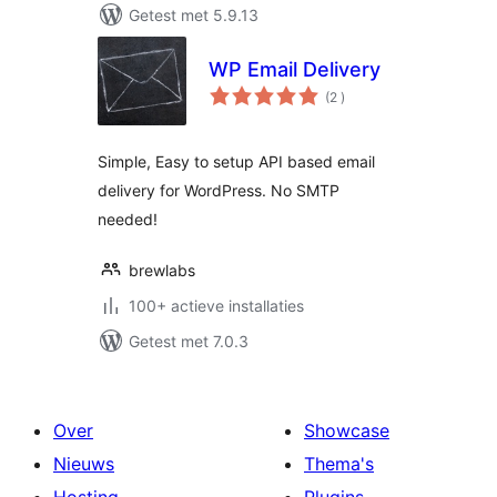
Getest met 5.9.13
WP Email Delivery
aantal
(2
)
beoordelingen
Simple, Easy to setup API based email
delivery for WordPress. No SMTP
needed!
brewlabs
100+ actieve installaties
Getest met 7.0.3
Over
Showcase
Nieuws
Thema's