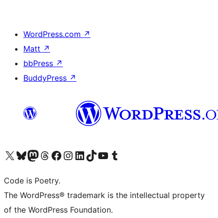
WordPress.com
↗
Matt
↗
bbPress
↗
BuddyPress
↗
Bezoek ons X (voorheen Twitter) account
Bezoek onze Bluesky account
Bezoek ons Mastodon account
Bezoek onze Threads account
Onze Facebookpagina bezoeken
Bezoek onze Instagram account
Bezoek onze LinkedIn account
Bezoek onze TikTok account
Bezoek ons YouTube kanaal
Bezoek onze Tumblr account
Code is Poetry.
The WordPress® trademark is the intellectual property
of the WordPress Foundation.