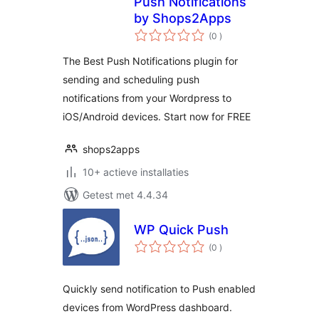
Push Notifications
by Shops2Apps
aantal
(0
)
beoordelingen
The Best Push Notifications plugin for
sending and scheduling push
notifications from your Wordpress to
iOS/Android devices. Start now for FREE
shops2apps
10+ actieve installaties
Getest met 4.4.34
WP Quick Push
aantal
(0
)
beoordelingen
Quickly send notification to Push enabled
devices from WordPress dashboard.