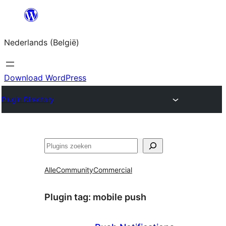
Spring
naar
Nederlands (België)
de
inhoud
Download WordPress
Plugin Directory
Zoeken
Alle
Community
Commercial
Plugin tag:
mobile push