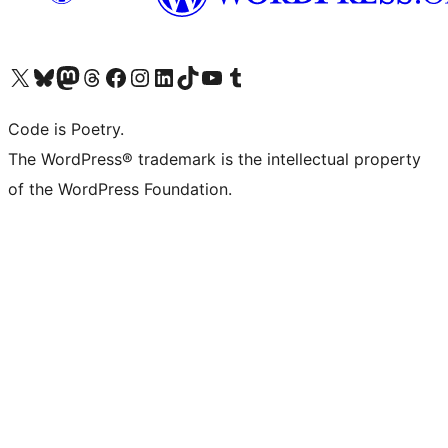
Bezoek ons X (voorheen Twitter) account
Bezoek onze Bluesky account
Bezoek ons Mastodon account
Bezoek onze Threads account
Onze Facebookpagina bezoeken
Bezoek onze Instagram account
Bezoek onze LinkedIn account
Bezoek onze TikTok account
Bezoek ons YouTube kanaal
Bezoek onze Tumblr account
Code is Poetry.
The WordPress® trademark is the intellectual property
of the WordPress Foundation.