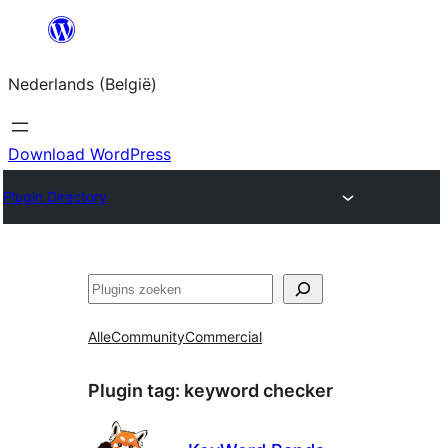
Spring
naar
Nederlands (België)
de
inhoud
Download WordPress
Plugin Directory
Zoeken
Alle
Community
Commercial
Plugin tag:
keyword checker