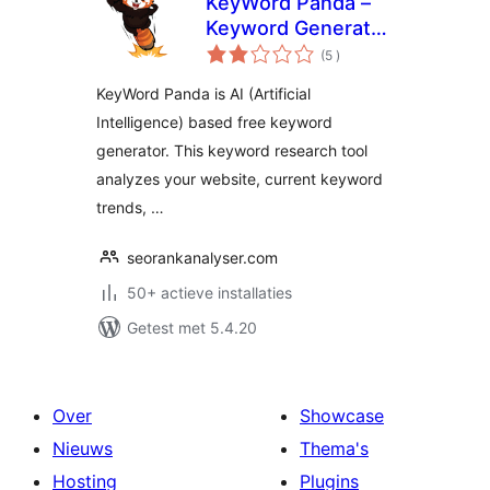
KeyWord Panda –
Keyword Generator
aantal
for SEO
(5
)
beoordelingen
KeyWord Panda is AI (Artificial
Intelligence) based free keyword
generator. This keyword research tool
analyzes your website, current keyword
trends, …
seorankanalyser.com
50+ actieve installaties
Getest met 5.4.20
Over
Showcase
Nieuws
Thema's
Hosting
Plugins