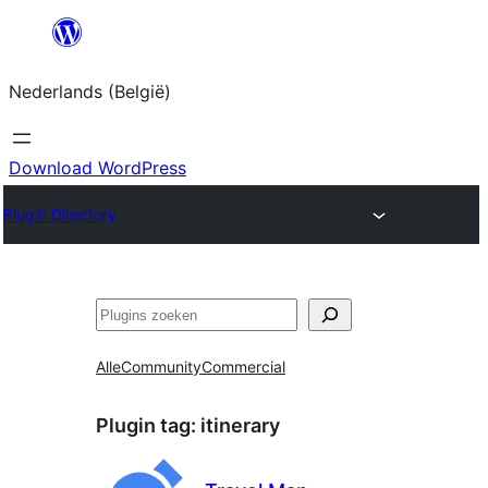
Spring
naar
Nederlands (België)
de
inhoud
Download WordPress
Plugin Directory
Zoeken
Alle
Community
Commercial
Plugin tag:
itinerary