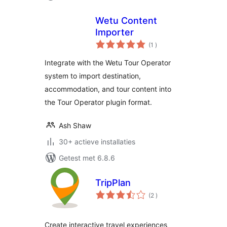
Wetu Content
Importer
aantal
(1
)
beoordelingen
Integrate with the Wetu Tour Operator
system to import destination,
accommodation, and tour content into
the Tour Operator plugin format.
Ash Shaw
30+ actieve installaties
Getest met 6.8.6
TripPlan
aantal
(2
)
beoordelingen
Create interactive travel experiences