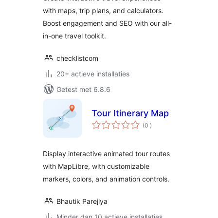
with maps, trip plans, and calculators.
Boost engagement and SEO with our all-
in-one travel toolkit.
checklistcom
20+ actieve installaties
Getest met 6.8.6
Tour Itinerary Map
aantal
(0
)
beoordelingen
Display interactive animated tour routes
with MapLibre, with customizable
markers, colors, and animation controls.
Bhautik Parejiya
Minder dan 10 actieve installaties