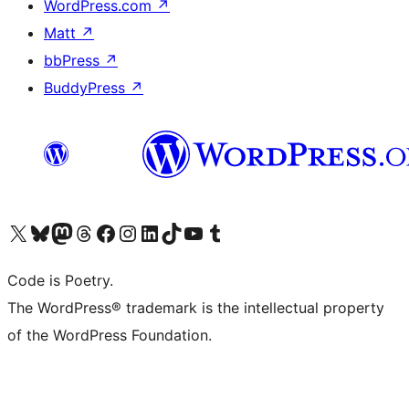
WordPress.com
↗
Matt
↗
bbPress
↗
BuddyPress
↗
Bezoek ons X (voorheen Twitter) account
Bezoek onze Bluesky account
Bezoek ons Mastodon account
Bezoek onze Threads account
Onze Facebookpagina bezoeken
Bezoek onze Instagram account
Bezoek onze LinkedIn account
Bezoek onze TikTok account
Bezoek ons YouTube kanaal
Bezoek onze Tumblr account
Code is Poetry.
The WordPress® trademark is the intellectual property
of the WordPress Foundation.