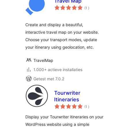
Travel Map
aantal
(1
)
beoordelingen
Create and display a beautiful,
interactive travel map on your website.
Choose your transport modes, update
your itinerary using geolocation, etc.
TravelMap
1.000+ actieve installaties
Getest met 7.0.2
Tourwriter
Itineraries
aantal
(1
)
beoordelingen
Display your Tourwriter itineraries on your
WordPress website using a simple