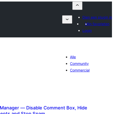
Dien een plugin in
Mijn favorieten
Login
Alle
Community
Commercial
anager — Disable Comment Box, Hide
ents and Stop Spam