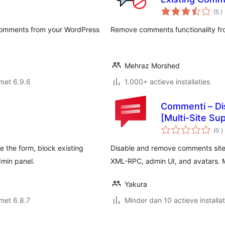
a
(5
)
b
g comments from your WordPress
Remove comments functionality fr
Mehraz Morshed
met 6.9.6
1.000+ actieve installaties
Commenti – D
[Multi-Site Su
a
(0
)
b
e the form, block existing
Disable and remove comments site-
min panel.
XML-RPC, admin UI, and avatars. M
Yakura
met 6.8.7
Minder dan 10 actieve installat