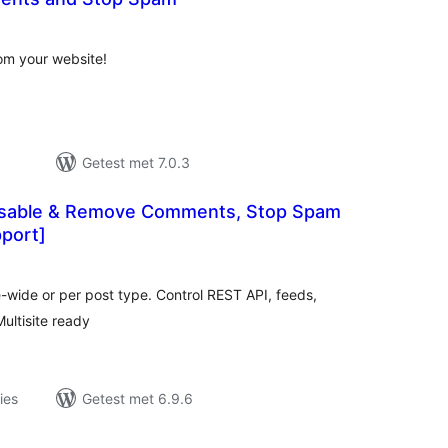
antal
eoordelingen
om your website!
Getest met 7.0.3
isable & Remove Comments, Stop Spam
pport]
antal
eoordelingen
wide or per post type. Control REST API, feeds,
ultisite ready
ies
Getest met 6.9.6