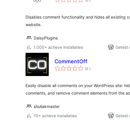
(0
)
beoordelingen
Disables comment functionality and hides all existin
website.
DaisyPlugins
1.000+ actieve installaties
Getest 
CommentOff
aantal
(0
)
beoordelingen
Easily disable all comments on your WordPress site: hid
comments, and remove comment elements from the ad
shuliakmaster
10+ actieve installaties
Getest 