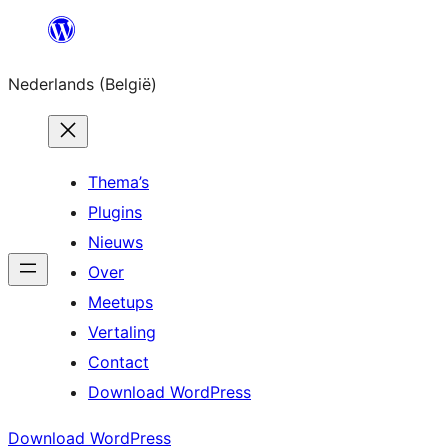
Spring
naar
Nederlands (België)
de
inhoud
Thema’s
Plugins
Nieuws
Over
Meetups
Vertaling
Contact
Download WordPress
Download WordPress