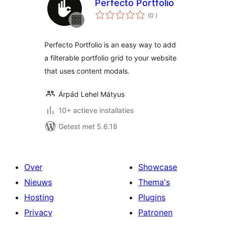
Perfecto Portfolio
aantal
(0
)
beoordelingen
Perfecto Portfolio is an easy way to add
a filterable portfolio grid to your website
that uses content modals.
Árpád Lehel Mátyus
10+ actieve installaties
Getest met 5.6.18
Over
Showcase
Nieuws
Thema's
Hosting
Plugins
Privacy
Patronen