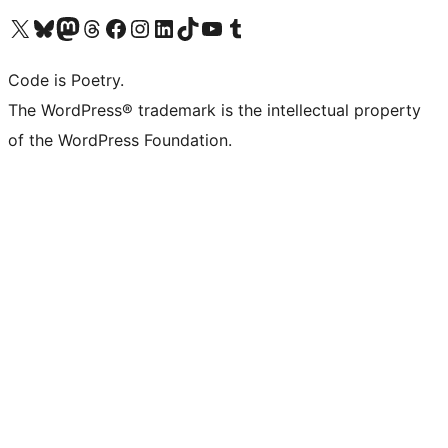
Bezoek ons X (voorheen Twitter) account
Bezoek onze Bluesky account
Bezoek ons Mastodon account
Bezoek onze Threads account
Onze Facebookpagina bezoeken
Bezoek onze Instagram account
Bezoek onze LinkedIn account
Bezoek onze TikTok account
Bezoek ons YouTube kanaal
Bezoek onze Tumblr account
Code is Poetry.
The WordPress® trademark is the intellectual property
of the WordPress Foundation.