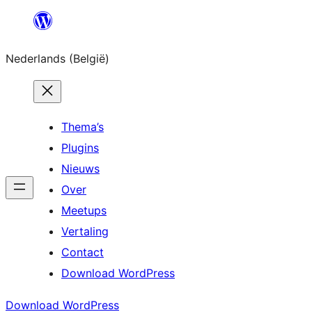
Spring
naar
Nederlands (België)
de
inhoud
Thema’s
Plugins
Nieuws
Over
Meetups
Vertaling
Contact
Download WordPress
Download WordPress