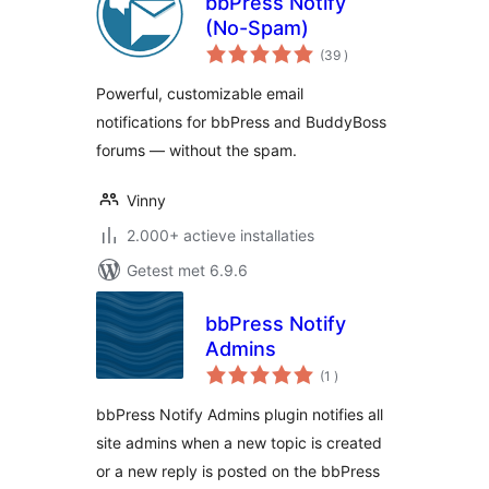
bbPress Notify
(No-Spam)
aantal
(39
)
beoordelingen
Powerful, customizable email
notifications for bbPress and BuddyBoss
forums — without the spam.
Vinny
2.000+ actieve installaties
Getest met 6.9.6
bbPress Notify
Admins
aantal
(1
)
beoordelingen
bbPress Notify Admins plugin notifies all
site admins when a new topic is created
or a new reply is posted on the bbPress