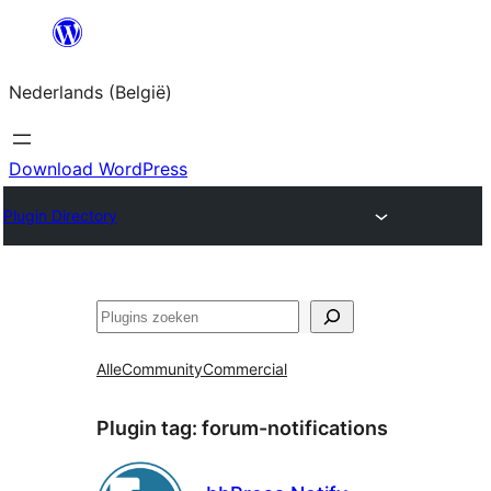
Spring
naar
Nederlands (België)
de
inhoud
Download WordPress
Plugin Directory
Zoeken
Alle
Community
Commercial
Plugin tag:
forum-notifications