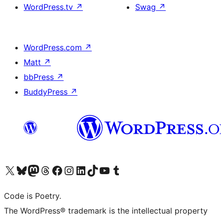
WordPress.tv
↗
Swag
↗
WordPress.com
↗
Matt
↗
bbPress
↗
BuddyPress
↗
Bezoek ons X (voorheen Twitter) account
Bezoek onze Bluesky account
Bezoek ons Mastodon account
Bezoek onze Threads account
Onze Facebookpagina bezoeken
Bezoek onze Instagram account
Bezoek onze LinkedIn account
Bezoek onze TikTok account
Bezoek ons YouTube kanaal
Bezoek onze Tumblr account
Code is Poetry.
The WordPress® trademark is the intellectual property