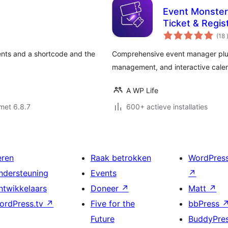
Event Monster
Ticket & Regis
(18
ents and a shortcode and the
Comprehensive event manager plugi
management, and interactive calen
A WP Life
met 6.8.7
600+ actieve installaties
eren
Raak betrokken
WordPres
ndersteuning
Events
↗
ntwikkelaars
Doneer
↗
Matt
↗
ordPress.tv
↗
Five for the
bbPress
Future
BuddyPre