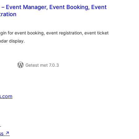
 – Event Manager, Event Booking, Event
tration
aantal
)
beoordelingen
n for event booking, event registration, event ticket
dar display.
Getest met 7.0.3
s.com
↗
ss
↗