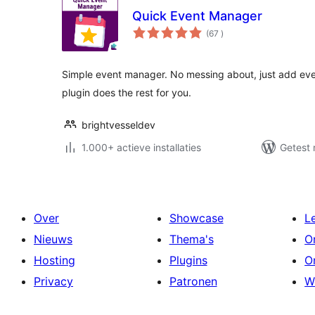
Quick Event Manager
aantal
(67
)
beoordelingen
Simple event manager. No messing about, just add ev
plugin does the rest for you.
brightvesseldev
1.000+ actieve installaties
Getest 
Over
Showcase
L
Nieuws
Thema's
O
Hosting
Plugins
O
Privacy
Patronen
W