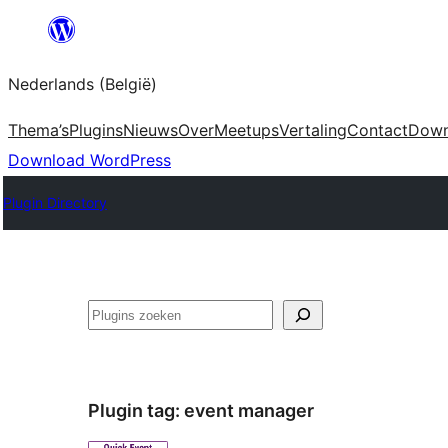
Spring
naar
Nederlands (België)
de
inhoud
Thema’s
Plugins
Nieuws
Over
Meetups
Vertaling
Contact
Down
Download WordPress
Plugin Directory
Zoeken
Plugin tag:
event manager