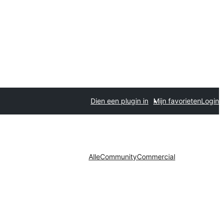
Dien een plugin in
Mijn favorieten
Login
Alle
Community
Commercial