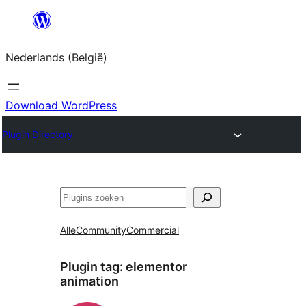
Spring
naar
Nederlands (België)
de
inhoud
Download WordPress
Plugin Directory
Zoeken
Alle
Community
Commercial
Plugin tag:
elementor
animation