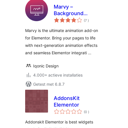
Marvy –
Background
aantal
Animations for
(7
)
beoordelingen
Elementor
Marvy is the ultimate animation add-on
for Elementor. Bring your pages to life
with next-generation animation effects
and seamless Elementor integrati …
Iqonic Design
4.000+ actieve installaties
Getest met 6.8.7
AddonsKit
Elementor
aantal
(0
)
beoordelingen
Addonskit Elementor is best widgets