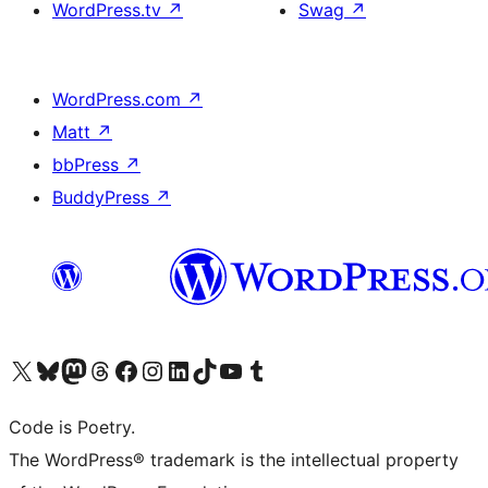
WordPress.tv
↗
Swag
↗
WordPress.com
↗
Matt
↗
bbPress
↗
BuddyPress
↗
Bezoek ons X (voorheen Twitter) account
Bezoek onze Bluesky account
Bezoek ons Mastodon account
Bezoek onze Threads account
Onze Facebookpagina bezoeken
Bezoek onze Instagram account
Bezoek onze LinkedIn account
Bezoek onze TikTok account
Bezoek ons YouTube kanaal
Bezoek onze Tumblr account
Code is Poetry.
The WordPress® trademark is the intellectual property