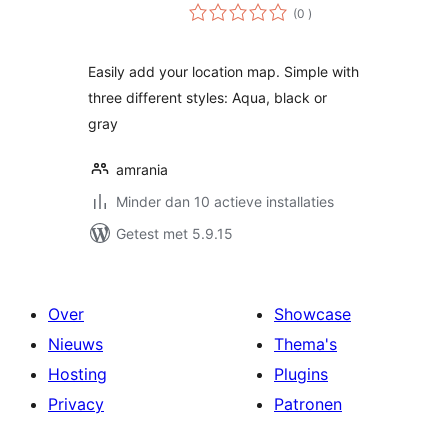
aantal
(0
)
beoordelingen
Easily add your location map. Simple with
three different styles: Aqua, black or
gray
amrania
Minder dan 10 actieve installaties
Getest met 5.9.15
Over
Showcase
Nieuws
Thema's
Hosting
Plugins
Privacy
Patronen