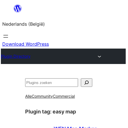
Spring
naar
Nederlands (België)
de
inhoud
Download WordPress
Plugin Directory
Zoeken
Alle
Community
Commercial
Plugin tag:
easy map