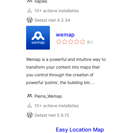
naples
10+ actieve installaties
Getest met 4.3.34
wemap
aantal
(0
)
beoordelingen
Wemap is a powerful and intuitive way to
transform your content into maps that
you control through the creation of
powerful ‘points’, the building blo …
Pierre_Wemap
10+ actieve installaties
Getest met 5.9.15
Easy Location Map