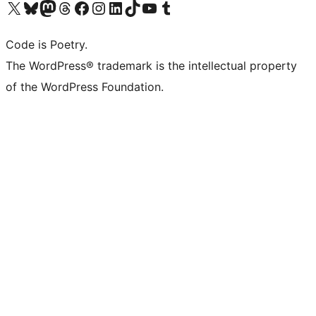
Bezoek ons X (voorheen Twitter) account
Bezoek onze Bluesky account
Bezoek ons Mastodon account
Bezoek onze Threads account
Onze Facebookpagina bezoeken
Bezoek onze Instagram account
Bezoek onze LinkedIn account
Bezoek onze TikTok account
Bezoek ons YouTube kanaal
Bezoek onze Tumblr account
Code is Poetry.
The WordPress® trademark is the intellectual property
of the WordPress Foundation.