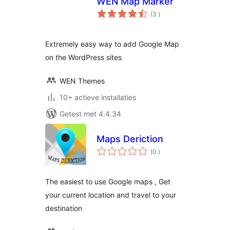
WEN Map Marker
aantal
(3
)
beoordelingen
Extremely easy way to add Google Map
on the WordPress sites
WEN Themes
10+ actieve installaties
Getest met 4.4.34
Maps Deriction
aantal
(0
)
beoordelingen
The easiest to use Google maps , Get
your current location and travel to your
destination