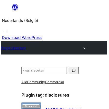
Spring
naar
Nederlands (België)
de
inhoud
Download WordPress
Plugin Directory
Zoeken
Alle
Community
Commercial
Plugin tag:
disclosures