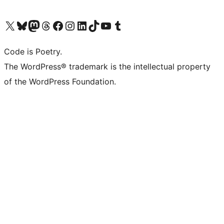
Bezoek ons X (voorheen Twitter) account
Bezoek onze Bluesky account
Bezoek ons Mastodon account
Bezoek onze Threads account
Onze Facebookpagina bezoeken
Bezoek onze Instagram account
Bezoek onze LinkedIn account
Bezoek onze TikTok account
Bezoek ons YouTube kanaal
Bezoek onze Tumblr account
Code is Poetry.
The WordPress® trademark is the intellectual property
of the WordPress Foundation.