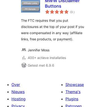
MWW Disclaimer
Buttons
aantal
(3
)
beoordelingen
The FTC requires that you put
disclosures at the top of your post if you
were compensated in any way (affiliate
links, free products, or payment).
Jennifer Moss
400+ actieve installaties
Getest met 6.9.6
Over
Showcase
Nieuws
Thema's
Hosting
Plugins
Privacy
Patronen