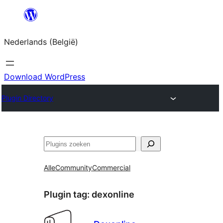
Spring
naar
Nederlands (België)
de
inhoud
Download WordPress
Plugin Directory
Zoeken
Alle
Community
Commercial
Plugin tag:
dexonline