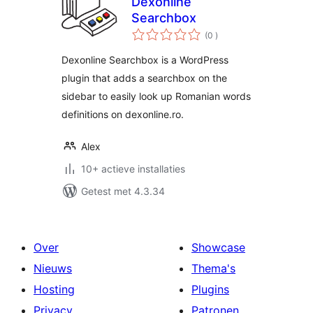
Dexonline
Searchbox
aantal
(0
)
beoordelingen
Dexonline Searchbox is a WordPress
plugin that adds a searchbox on the
sidebar to easily look up Romanian words
definitions on dexonline.ro.
Alex
10+ actieve installaties
Getest met 4.3.34
Over
Showcase
Nieuws
Thema's
Hosting
Plugins
Privacy
Patronen