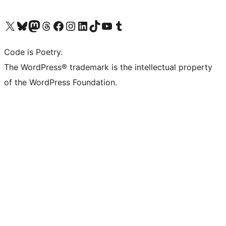
Bezoek ons X (voorheen Twitter) account
Bezoek onze Bluesky account
Bezoek ons Mastodon account
Bezoek onze Threads account
Onze Facebookpagina bezoeken
Bezoek onze Instagram account
Bezoek onze LinkedIn account
Bezoek onze TikTok account
Bezoek ons YouTube kanaal
Bezoek onze Tumblr account
Code is Poetry.
The WordPress® trademark is the intellectual property
of the WordPress Foundation.