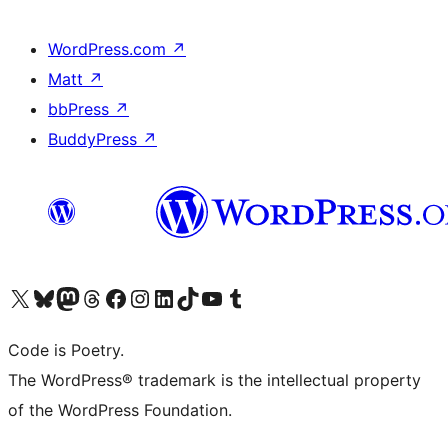
WordPress.com
↗
Matt
↗
bbPress
↗
BuddyPress
↗
Bezoek ons X (voorheen Twitter) account
Bezoek onze Bluesky account
Bezoek ons Mastodon account
Bezoek onze Threads account
Onze Facebookpagina bezoeken
Bezoek onze Instagram account
Bezoek onze LinkedIn account
Bezoek onze TikTok account
Bezoek ons YouTube kanaal
Bezoek onze Tumblr account
Code is Poetry.
The WordPress® trademark is the intellectual property
of the WordPress Foundation.