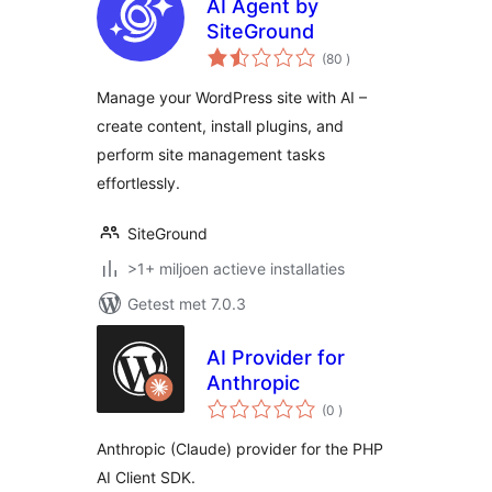
AI Agent by
SiteGround
aantal
(80
)
beoordelingen
Manage your WordPress site with AI –
create content, install plugins, and
perform site management tasks
effortlessly.
SiteGround
>1+ miljoen actieve installaties
Getest met 7.0.3
AI Provider for
Anthropic
aantal
(0
)
beoordelingen
Anthropic (Claude) provider for the PHP
AI Client SDK.