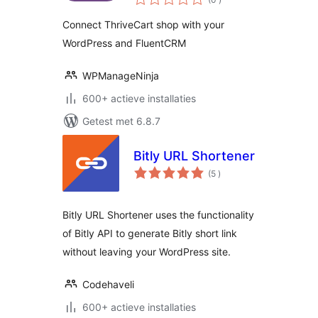
beoordelingen
WordPress and
Connect ThriveCart shop with your
FluentCRM
WordPress and FluentCRM
WPManageNinja
600+ actieve installaties
Getest met 6.8.7
Bitly URL Shortener
aantal
(5
)
beoordelingen
Bitly URL Shortener uses the functionality
of Bitly API to generate Bitly short link
without leaving your WordPress site.
Codehaveli
600+ actieve installaties