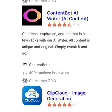
Getest met 7.0.3
ContentBot AI
Writer (AI Content)
aantal
(19
)
beoordelingen
Get ideas, inspiration, and content in a
few clicks with our AI Writer. All content is
unique and original. Simply tweak it and
go.
ContentBot.ai
400+ actieve installaties
Getest met 7.0.3
ClipCloud – Image
Generation
aantal
(1
)
beoordelingen