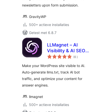
newsletters upon form submission.
GravityWP
500+ actieve installaties
Getest met 6.8.7
LLMagnet – AI
Visibility & AI SEO
aantal
for Claude,
(6
)
beoordelingen
ChatGPT & More
Make your WordPress site visible to AI.
Auto-generate llms.txt, track AI bot
traffic, and optimize your content for
answer engines.
llmagnet
500+ actieve installaties