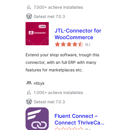
7.000+ actieve installaties
Getest met 7.0.3
JTL-Connector for
WooCommerce
aantal
(6
)
beoordelingen
Extend your shop software, trough this
connector, with an full ERP with many
features for marketplaces etc.
ntbyk
1.000+ actieve installaties
Getest met 7.0.3
Fluent Connect –
Connect ThriveCart
aantal
with your
(0
)