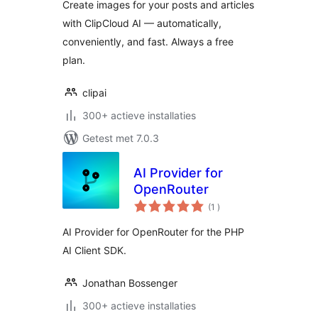
Create images for your posts and articles
with ClipCloud AI — automatically,
conveniently, and fast. Always a free
plan.
clipai
300+ actieve installaties
Getest met 7.0.3
AI Provider for
OpenRouter
aantal
(1
)
beoordelingen
AI Provider for OpenRouter for the PHP
AI Client SDK.
Jonathan Bossenger
300+ actieve installaties