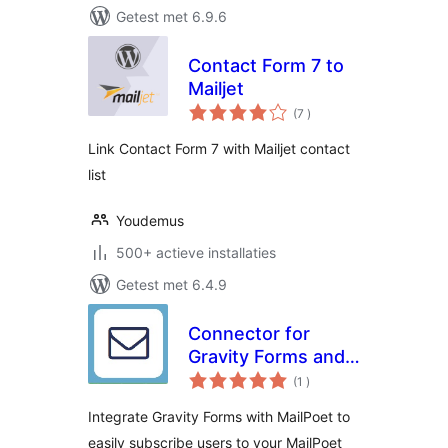
Getest met 6.9.6
Contact Form 7 to
Mailjet
aantal
(7
)
beoordelingen
Link Contact Form 7 with Mailjet contact
list
Youdemus
500+ actieve installaties
Getest met 6.4.9
Connector for
Gravity Forms and
aantal
MailPoet
(1
)
beoordelingen
Integrate Gravity Forms with MailPoet to
easily subscribe users to your MailPoet