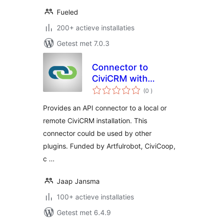
Fueled
200+ actieve installaties
Getest met 7.0.3
Connector to
CiviCRM with
aantal
CiviMcRestFace
(0
)
beoordelingen
Provides an API connector to a local or
remote CiviCRM installation. This
connector could be used by other
plugins. Funded by Artfulrobot, CiviCoop,
c …
Jaap Jansma
100+ actieve installaties
Getest met 6.4.9