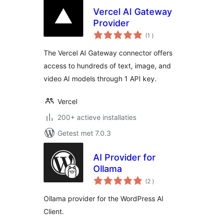
Vercel AI Gateway
Provider
aantal
(1
)
beoordelingen
The Vercel AI Gateway connector offers
access to hundreds of text, image, and
video AI models through 1 API key.
Vercel
200+ actieve installaties
Getest met 7.0.3
AI Provider for
Ollama
aantal
(2
)
beoordelingen
Ollama provider for the WordPress AI
Client.