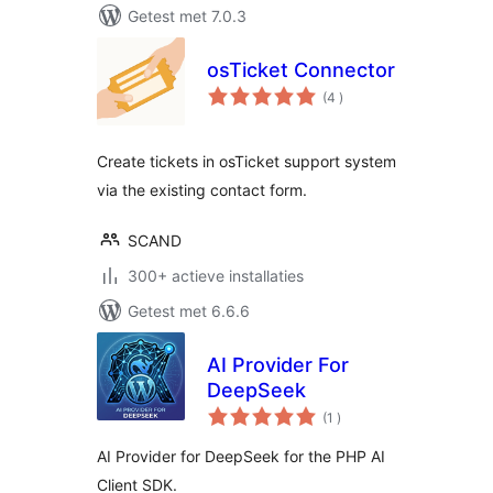
Getest met 7.0.3
osTicket Connector
aantal
(4
)
beoordelingen
Create tickets in osTicket support system
via the existing contact form.
SCAND
300+ actieve installaties
Getest met 6.6.6
AI Provider For
DeepSeek
aantal
(1
)
beoordelingen
AI Provider for DeepSeek for the PHP AI
Client SDK.