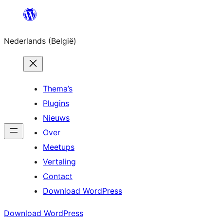
Spring
naar
Nederlands (België)
de
inhoud
Thema’s
Plugins
Nieuws
Over
Meetups
Vertaling
Contact
Download WordPress
Download WordPress