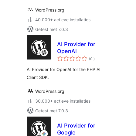
WordPress.org
40.000+ actieve installaties
Getest met 7.0.3
AI Provider for
OpenAI
aantal
(0
)
beoordelingen
AI Provider for OpenAI for the PHP AI
Client SDK.
WordPress.org
30.000+ actieve installaties
Getest met 7.0.3
AI Provider for
Google