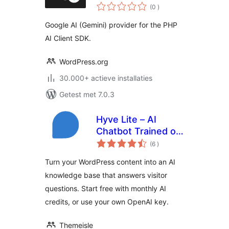
aantal
(0
)
beoordelingen
Google AI (Gemini) provider for the PHP
AI Client SDK.
WordPress.org
30.000+ actieve installaties
Getest met 7.0.3
Hyve Lite – AI
Chatbot Trained on
aantal
Your WordPress
(6
)
beoordelingen
Content
Turn your WordPress content into an AI
knowledge base that answers visitor
questions. Start free with monthly AI
credits, or use your own OpenAI key.
Themeisle