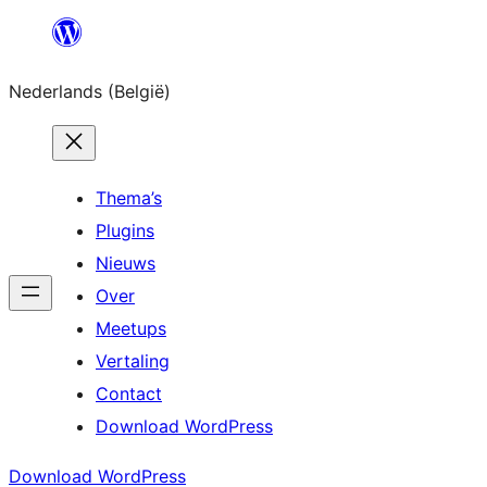
Spring
naar
Nederlands (België)
de
inhoud
Thema’s
Plugins
Nieuws
Over
Meetups
Vertaling
Contact
Download WordPress
Download WordPress