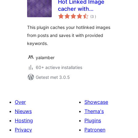
Hot Linked Image
cacher with
aantal
keywords
(3
)
beoordelingen
This plugin caches your hotlinked images
from posts and saves it with provided
keywords.
yalamber
60+ actieve installaties
Getest met 3.0.5
Over
Showcase
Nieuws
Thema's
Hosting
Plugins
Privacy
Patronen