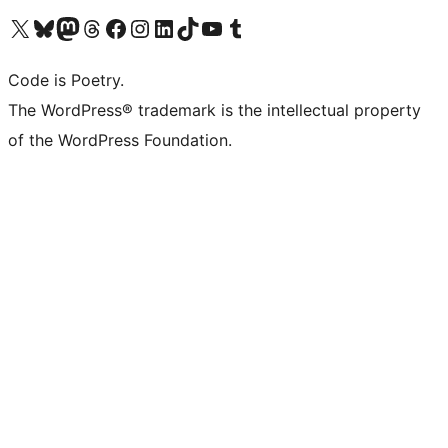
Bezoek ons X (voorheen Twitter) account
Bezoek onze Bluesky account
Bezoek ons Mastodon account
Bezoek onze Threads account
Onze Facebookpagina bezoeken
Bezoek onze Instagram account
Bezoek onze LinkedIn account
Bezoek onze TikTok account
Bezoek ons YouTube kanaal
Bezoek onze Tumblr account
Code is Poetry.
The WordPress® trademark is the intellectual property
of the WordPress Foundation.