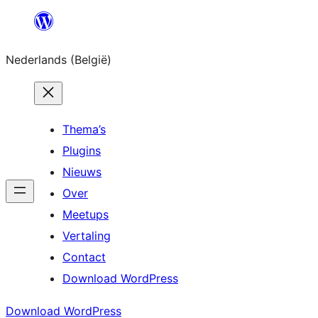
Spring
naar
Nederlands (België)
de
inhoud
Thema’s
Plugins
Nieuws
Over
Meetups
Vertaling
Contact
Download WordPress
Download WordPress