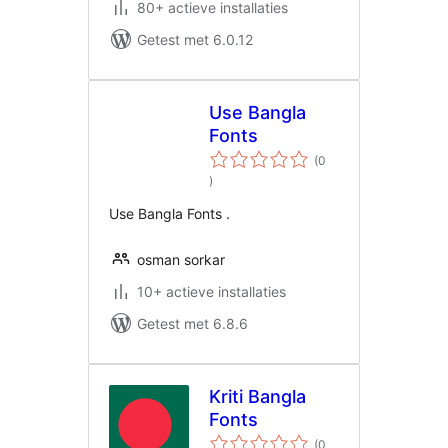
80+ actieve installaties
Getest met 6.0.12
Use Bangla
Fonts
(0
aantal
)
beoordelingen
Use Bangla Fonts .
osman sorkar
10+ actieve installaties
Getest met 6.8.6
Kriti Bangla
Fonts
(0