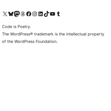
Bezoek ons X (voorheen Twitter) account
Bezoek onze Bluesky account
Bezoek ons Mastodon account
Bezoek onze Threads account
Onze Facebookpagina bezoeken
Bezoek onze Instagram account
Bezoek onze LinkedIn account
Bezoek onze TikTok account
Bezoek ons YouTube kanaal
Bezoek onze Tumblr account
Code is Poetry.
The WordPress® trademark is the intellectual property
of the WordPress Foundation.