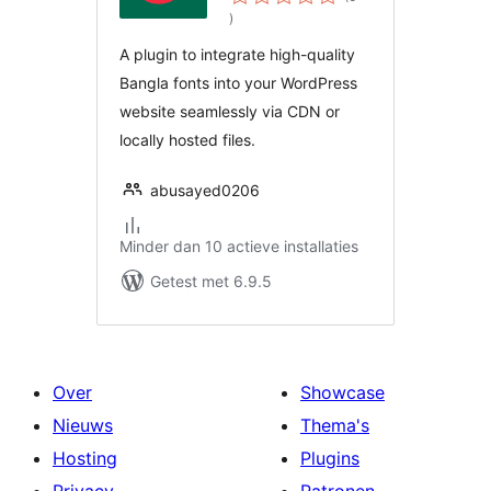
aantal
)
beoordelingen
A plugin to integrate high-quality
Bangla fonts into your WordPress
website seamlessly via CDN or
locally hosted files.
abusayed0206
Minder dan 10 actieve installaties
Getest met 6.9.5
Over
Showcase
Nieuws
Thema's
Hosting
Plugins