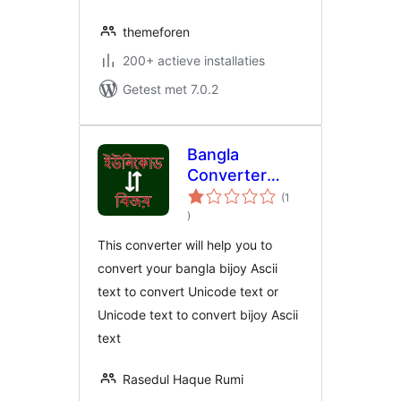
themeforen
200+ actieve installaties
Getest met 7.0.2
Bangla
Converter
(Bijoy To
(1
aantal
Unicode,
)
beoordelingen
Unicode To
This converter will help you to
Bijoy)
convert your bangla bijoy Ascii
text to convert Unicode text or
Unicode text to convert bijoy Ascii
text
Rasedul Haque Rumi