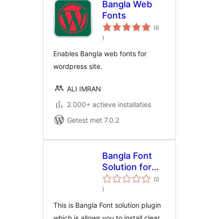
Bangla Web
Fonts
(6
aantal
)
beoordelingen
Enables Bangla web fonts for
wordpress site.
ALI IMRAN
2.000+ actieve installaties
Getest met 7.0.2
Bangla Font
Solution for
WordPress
(0
aantal
)
beoordelingen
This is Bangla Font solution plugin
which is allows you to install clear