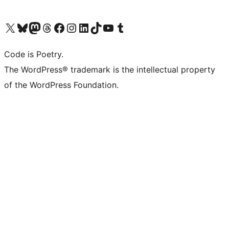
Bezoek ons X (voorheen Twitter) account
Bezoek onze Bluesky account
Bezoek ons Mastodon account
Bezoek onze Threads account
Onze Facebookpagina bezoeken
Bezoek onze Instagram account
Bezoek onze LinkedIn account
Bezoek onze TikTok account
Bezoek ons YouTube kanaal
Bezoek onze Tumblr account
Code is Poetry.
The WordPress® trademark is the intellectual property
of the WordPress Foundation.