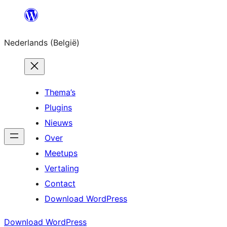
Spring
naar
Nederlands (België)
de
inhoud
Thema’s
Plugins
Nieuws
Over
Meetups
Vertaling
Contact
Download WordPress
Download WordPress