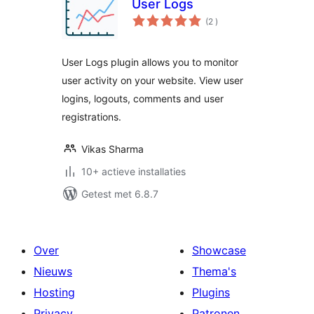
User Logs
aantal
(2
)
beoordelingen
User Logs plugin allows you to monitor
user activity on your website. View user
logins, logouts, comments and user
registrations.
Vikas Sharma
10+ actieve installaties
Getest met 6.8.7
Over
Showcase
Nieuws
Thema's
Hosting
Plugins
Privacy
Patronen