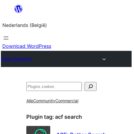
Spring
naar
Nederlands (België)
de
inhoud
Download WordPress
Plugin Directory
Zoeken
Alle
Community
Commercial
Plugin tag:
acf search