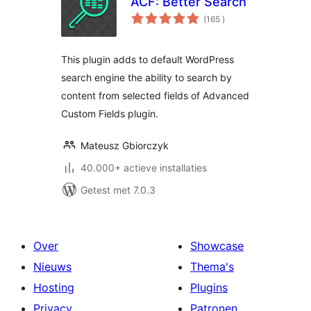
ACF: Better Search
aantal
(165
)
beoordelingen
This plugin adds to default WordPress
search engine the ability to search by
content from selected fields of Advanced
Custom Fields plugin.
Mateusz Gbiorczyk
40.000+ actieve installaties
Getest met 7.0.3
Over
Showcase
Nieuws
Thema's
Hosting
Plugins
Privacy
Patronen