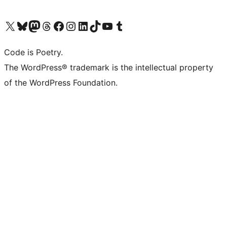
Bezoek ons X (voorheen Twitter) account
Bezoek onze Bluesky account
Bezoek ons Mastodon account
Bezoek onze Threads account
Onze Facebookpagina bezoeken
Bezoek onze Instagram account
Bezoek onze LinkedIn account
Bezoek onze TikTok account
Bezoek ons YouTube kanaal
Bezoek onze Tumblr account
Code is Poetry.
The WordPress® trademark is the intellectual property
of the WordPress Foundation.