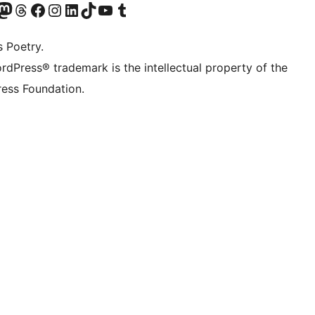
Twitter) account
ze Bluesky account
zoek ons Mastodon account
Bezoek onze Threads account
Onze Facebookpagina bezoeken
Bezoek onze Instagram account
Bezoek onze LinkedIn account
Bezoek onze TikTok account
Bezoek ons YouTube kanaal
Bezoek onze Tumblr account
s Poetry.
rdPress® trademark is the intellectual property of the
ess Foundation.