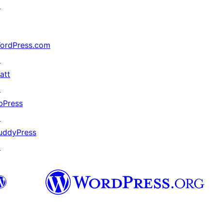
↗
ordPress.com
↗
att
↗
bPress
↗
uddyPress
↗