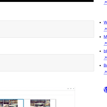
W
M
b
B