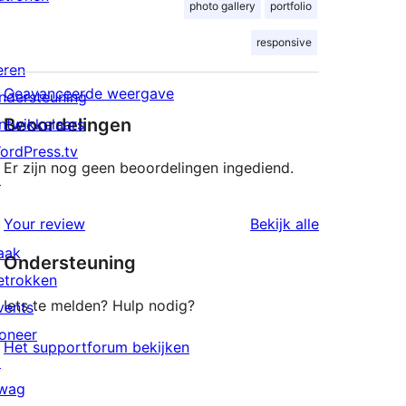
photo gallery
portfolio
responsive
eren
Geavanceerde weergave
ndersteuning
Beoordelingen
ntwikkelaars
ordPress.tv
Er zijn nog geen beoordelingen ingediend.
↗
beoordeling
Your review
Bekijk alle
aak
Ondersteuning
etrokken
Iets te melden? Hulp nodig?
vents
oneer
Het supportforum bekijken
↗
wag