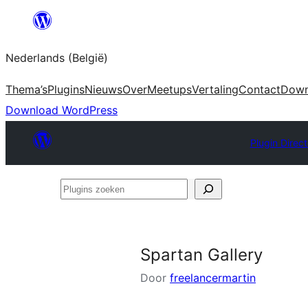
Spring
naar
Nederlands (België)
de
inhoud
Thema’s
Plugins
Nieuws
Over
Meetups
Vertaling
Contact
Down
Download WordPress
Plugin Direc
Plugins
zoeken
Spartan Gallery
Door
freelancermartin