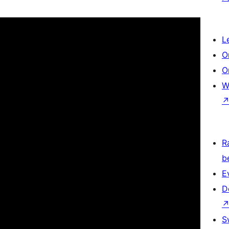
L
O
O
W
R
b
E
D
S