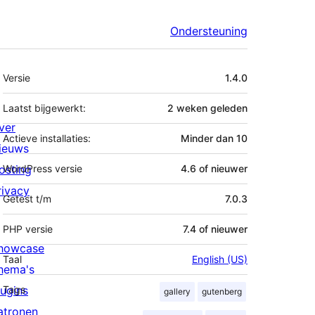
Ondersteuning
Meta
Versie
1.4.0
Laatst bijgewerkt:
2 weken
geleden
ver
Actieve installaties:
Minder dan 10
ieuws
osting
WordPress versie
4.6 of nieuwer
rivacy
Getest t/m
7.0.3
PHP versie
7.4 of nieuwer
howcase
Taal
English (US)
hema's
lugins
Tags
gallery
gutenberg
atronen