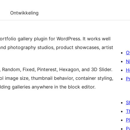
Ontwikkeling
rtfolio gallery plugin for WordPress. It works well
 and photography studios, product showcases, artist
O
N
c, Random, Fixed, Pinterest, Hexagon, and 3D Slider.
H
l image size, thumbnail behavior, container styling,
P
ing galleries anywhere in the block editor.
S
T
P
P