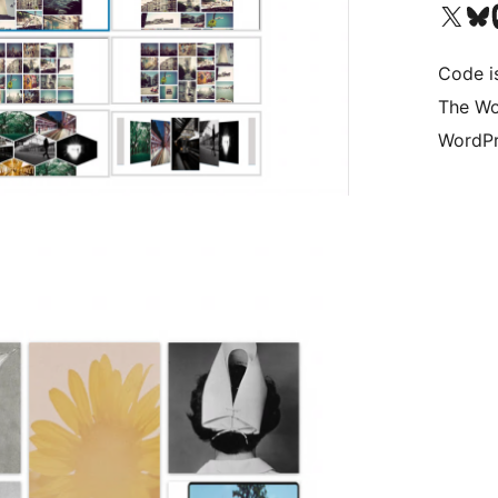
Bezoek ons X (voorheen 
Bezoek on
Be
Code i
The Wo
WordPr