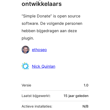
ontwikkelaars
“Simple Donate” is open source
software. De volgende personen
hebben bijgedragen aan deze
plugin.
Bijdragers
ethoseo
Nick Quinlan
Meta
Versie
1.0
Laatst bijgewerkt:
15 jaar
geleden
Actieve installaties:
N/B