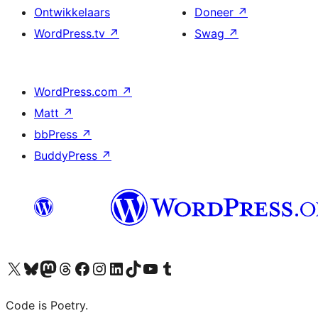
Ontwikkelaars
Doneer
↗
WordPress.tv
↗
Swag
↗
WordPress.com
↗
Matt
↗
bbPress
↗
BuddyPress
↗
Bezoek ons X (voorheen Twitter) account
Bezoek onze Bluesky account
Bezoek ons Mastodon account
Bezoek onze Threads account
Onze Facebookpagina bezoeken
Bezoek onze Instagram account
Bezoek onze LinkedIn account
Bezoek onze TikTok account
Bezoek ons YouTube kanaal
Bezoek onze Tumblr account
Code is Poetry.