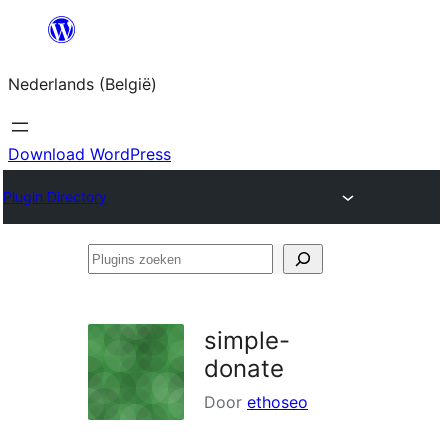
Spring
naar
Nederlands (België)
de
inhoud
Download WordPress
Plugin Directory
Plugins
zoeken
simple-
donate
Door
ethoseo