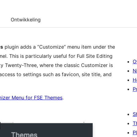
Ontwikkeling
es
plugin adds a “Customize” menu item under the
 This is particularly useful for Full Site Editing
O
y Twenty-Three, where the classic Customizer is
N
ccess to settings such as favicon, site title, and
H
P
mizer Menu for FSE Themes
.
S
T
P