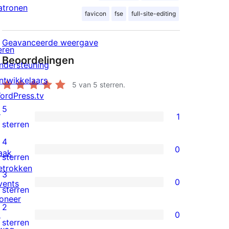
atronen
favicon
fse
full-site-editing
Geavanceerde weergave
eren
Beoordelingen
ndersteuning
ntwikkelaars
5
van 5 sterren.
ordPress.tv
5
↗
1
1
sterren
5
4
0
aak
ster
0
sterren
etrokken
beoordeling
4
3
0
vents
sterren
0
sterren
oneer
beoordeling
3
2
↗
0
sterren
0
sterren