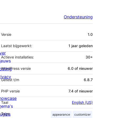
Ondersteuning
Meta
Versie
1.0
Laatst bijgewerkt:
1 jaar
geleden
ver
Actieve installaties:
30+
ieuws
osting
WordPress versie
6.0 of nieuwer
rivacy
Getest t/m
6.8.7
PHP versie
7.4 of nieuwer
howcase
Taal
English (US)
hema's
lugins
Tags
appearance
customizer