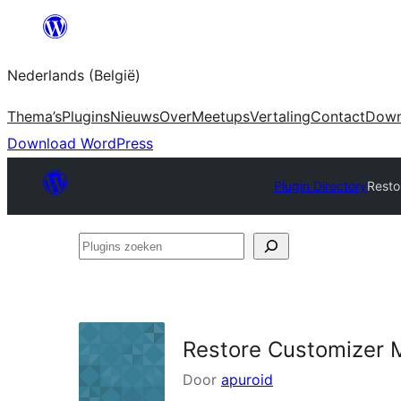
Spring
naar
Nederlands (België)
de
inhoud
Thema’s
Plugins
Nieuws
Over
Meetups
Vertaling
Contact
Down
Download WordPress
Plugin Directory
Resto
Plugins
zoeken
Restore Customizer 
Door
apuroid