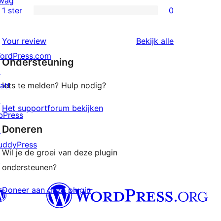
wag
beoordeling
2
1 ster
0
↗
0
sterren
1
beoordeling
beoordeling
Your review
Bekijk alle
sterren
ordPress.com
Ondersteuning
beoordeling
↗
att
Iets te melden? Hulp nodig?
↗
Het supportforum bekijken
bPress
Doneren
↗
uddyPress
Wil je de groei van deze plugin
↗
ondersteunen?
Doneer aan deze plugin