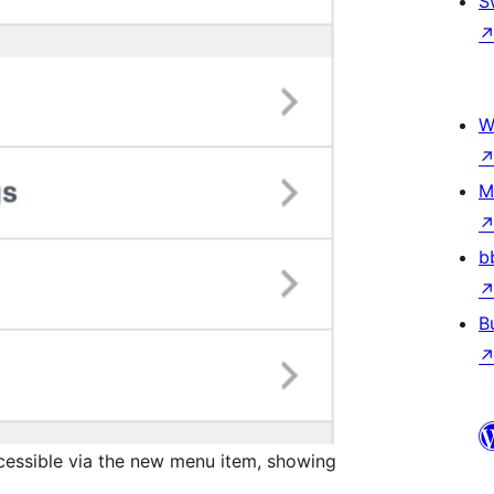
S
W
M
b
B
ccessible via the new menu item, showing