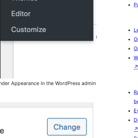
P
L
O
O
W
nder Appearance in the WordPress admin
R
b
E
D