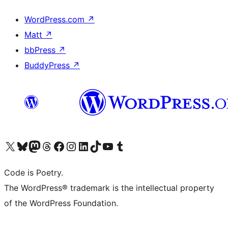
WordPress.com
↗
Matt
↗
bbPress
↗
BuddyPress
↗
Bezoek ons X (voorheen Twitter) account
Bezoek onze Bluesky account
Bezoek ons Mastodon account
Bezoek onze Threads account
Onze Facebookpagina bezoeken
Bezoek onze Instagram account
Bezoek onze LinkedIn account
Bezoek onze TikTok account
Bezoek ons YouTube kanaal
Bezoek onze Tumblr account
Code is Poetry.
The WordPress® trademark is the intellectual property
of the WordPress Foundation.