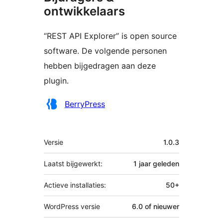
ontwikkelaars
“REST API Explorer” is open source
software. De volgende personen
hebben bijgedragen aan deze
plugin.
Bijdragers
BerryPress
Meta
Versie
1.0.3
Laatst bijgewerkt:
1 jaar
geleden
Actieve installaties:
50+
WordPress versie
6.0 of nieuwer