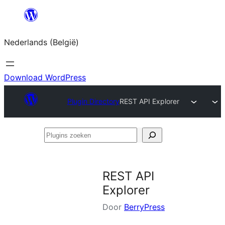
Spring
naar
Nederlands (België)
de
inhoud
Download WordPress
Plugin Directory
REST API Explorer
Plugins
zoeken
REST API
Explorer
Door
BerryPress