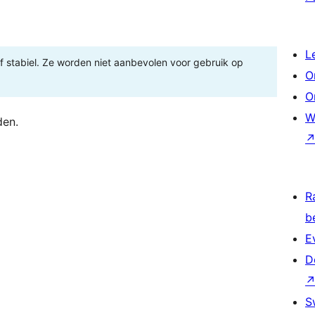
L
 of stabiel. Ze worden niet aanbevolen voor gebruik op
O
O
W
den.
R
b
E
D
S