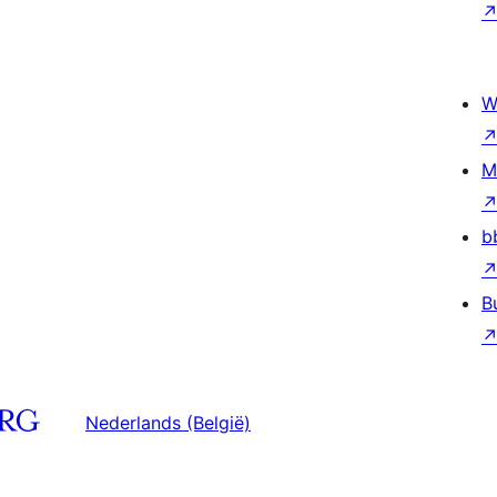
W
M
b
B
Nederlands (België)