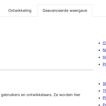
Ontwikkeling
Geavanceerde weergave
O
N
H
P
S
T
 gebruikers en ontwikkelaars. Ze worden hier
P
P