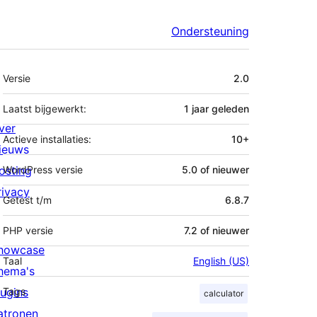
Ondersteuning
Meta
Versie
2.0
Laatst bijgewerkt:
1 jaar
geleden
ver
Actieve installaties:
10+
ieuws
osting
WordPress versie
5.0 of nieuwer
rivacy
Getest t/m
6.8.7
PHP versie
7.2 of nieuwer
howcase
Taal
English (US)
hema's
lugins
Tags
calculator
atronen