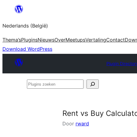
Spring
naar
Nederlands (België)
de
inhoud
Thema’s
Plugins
Nieuws
Over
Meetups
Vertaling
Contact
Down
Download WordPress
Plugin Director
Plugins
zoeken
Rent vs Buy Calculat
Door
rward