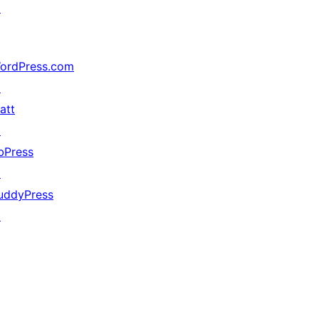
↗
ordPress.com
↗
att
↗
bPress
↗
uddyPress
↗