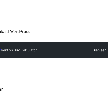
load WordPress
y
Rent vs Buy Calculator
Dien een 
or