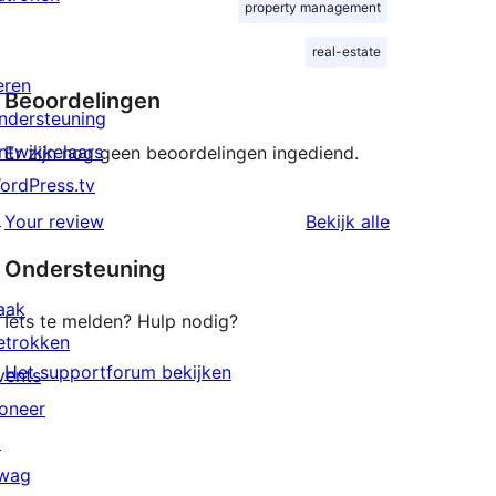
property management
real-estate
eren
Beoordelingen
ndersteuning
ntwikkelaars
Er zijn nog geen beoordelingen ingediend.
ordPress.tv
↗
beoordeling
Your review
Bekijk alle
Ondersteuning
aak
Iets te melden? Hulp nodig?
etrokken
Het supportforum bekijken
vents
oneer
↗
wag