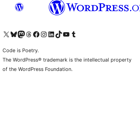
Bezoek ons X (voorheen Twitter) account
Bezoek onze Bluesky account
Bezoek ons Mastodon account
Bezoek onze Threads account
Onze Facebookpagina bezoeken
Bezoek onze Instagram account
Bezoek onze LinkedIn account
Bezoek onze TikTok account
Bezoek ons YouTube kanaal
Bezoek onze Tumblr account
Code is Poetry.
The WordPress® trademark is the intellectual property
of the WordPress Foundation.