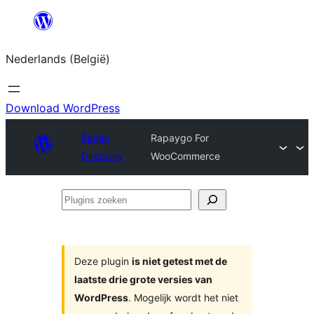
Spring
naar
Nederlands (België)
de
inhoud
Download WordPress
Plugin
Rapaygo For
Directory
WooCommerce
Plugins
zoeken
Deze plugin
is niet getest met de
laatste drie grote versies van
WordPress
. Mogelijk wordt het niet