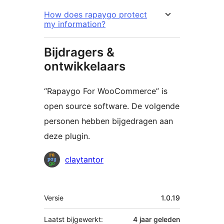
How does rapaygo protect
my information?
Bijdragers &
ontwikkelaars
“Rapaygo For WooCommerce” is
open source software. De volgende
personen hebben bijgedragen aan
deze plugin.
Bijdragers
claytantor
Meta
Versie
1.0.19
Laatst bijgewerkt:
4 jaar
geleden