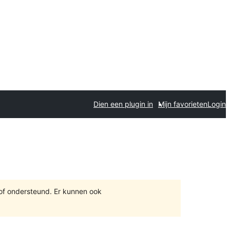
Dien een plugin in
Mijn favorieten
Login
 of ondersteund. Er kunnen ook