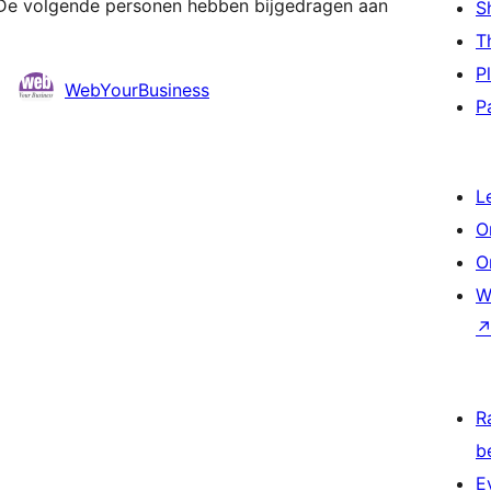
 De volgende personen hebben bijgedragen aan
S
T
P
WebYourBusiness
P
L
O
O
W
R
b
E