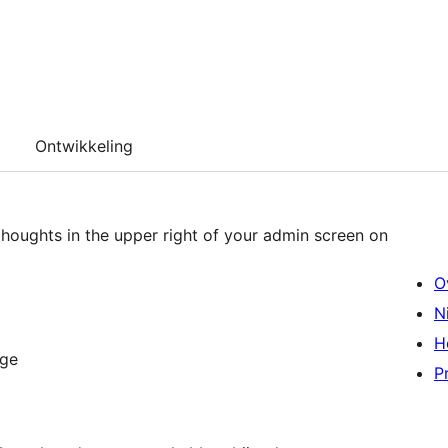
Ontwikkeling
 thoughts in the upper right of your admin screen on
O
N
H
age
P