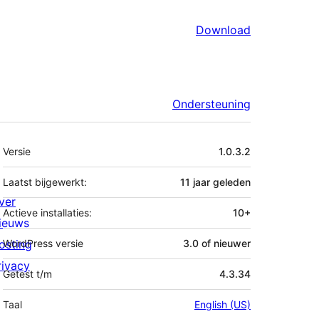
Download
Ondersteuning
Meta
Versie
1.0.3.2
Laatst bijgewerkt:
11 jaar
geleden
ver
Actieve installaties:
10+
ieuws
osting
WordPress versie
3.0 of nieuwer
rivacy
Getest t/m
4.3.34
Taal
English (US)