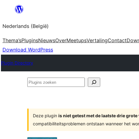
Spring
naar
Nederlands (België)
de
inhoud
Thema’s
Plugins
Nieuws
Over
Meetups
Vertaling
Contact
Down
Download WordPress
Plugin Directory
Plugins
zoeken
Deze plugin
is niet getest met de laatste drie gro
compatibiliteitsproblemen ontstaan wanneer het wor