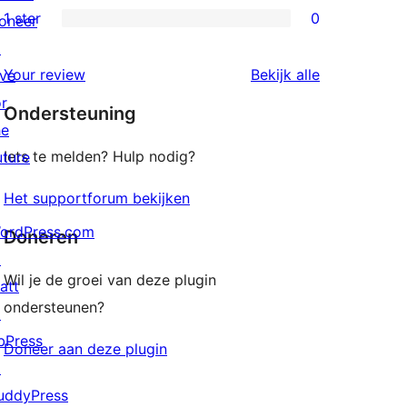
beoordeling
2
1 ster
0
oneer
0
sterren
↗
1
beoordeling
beoordeling
Your review
Bekijk alle
ive
sterren
or
Ondersteuning
beoordeling
he
Iets te melden? Hulp nodig?
uture
Het supportforum bekijken
ordPress.com
Doneren
↗
Wil je de groei van deze plugin
att
ondersteunen?
↗
bPress
Doneer aan deze plugin
↗
uddyPress