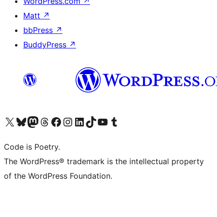
WordPress.com
↗
Matt
↗
bbPress
↗
BuddyPress
↗
Bezoek ons X (voorheen Twitter) account
Bezoek onze Bluesky account
Bezoek ons Mastodon account
Bezoek onze Threads account
Onze Facebookpagina bezoeken
Bezoek onze Instagram account
Bezoek onze LinkedIn account
Bezoek onze TikTok account
Bezoek ons YouTube kanaal
Bezoek onze Tumblr account
Code is Poetry.
The WordPress® trademark is the intellectual property
of the WordPress Foundation.