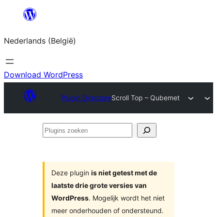
Spring
naar
Nederlands (België)
de
inhoud
Download WordPress
Plugin Directory
Scroll Top – Qubemet
Plugins
zoeken
Deze plugin
is niet getest met de
laatste drie grote versies van
WordPress
. Mogelijk wordt het niet
meer onderhouden of ondersteund.