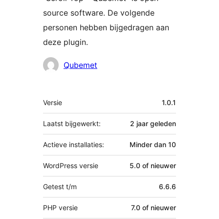
source software. De volgende
personen hebben bijgedragen aan
deze plugin.
Bijdragers
Qubemet
Meta
Versie
1.0.1
Laatst bijgewerkt:
2 jaar
geleden
Actieve installaties:
Minder dan 10
WordPress versie
5.0 of nieuwer
Getest t/m
6.6.6
PHP versie
7.0 of nieuwer