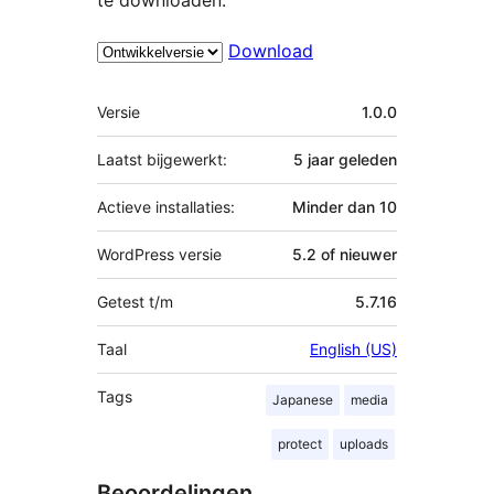
Download
Meta
Versie
1.0.0
Laatst bijgewerkt:
5 jaar
geleden
Actieve installaties:
Minder dan 10
WordPress versie
5.2 of nieuwer
Getest t/m
5.7.16
Taal
English (US)
Tags
Japanese
media
protect
uploads
Beoordelingen