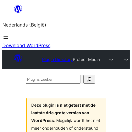
Spring
naar
Nederlands (België)
de
inhoud
Download WordPress
Plugin Directory
Protect Media
Plugins
zoeken
Deze plugin
is niet getest met de
laatste drie grote versies van
WordPress
. Mogelijk wordt het niet
meer onderhouden of ondersteund.