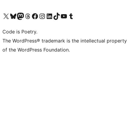
Bezoek ons X (voorheen Twitter) account
Bezoek onze Bluesky account
Bezoek ons Mastodon account
Bezoek onze Threads account
Onze Facebookpagina bezoeken
Bezoek onze Instagram account
Bezoek onze LinkedIn account
Bezoek onze TikTok account
Bezoek ons YouTube kanaal
Bezoek onze Tumblr account
Code is Poetry.
The WordPress® trademark is the intellectual property
of the WordPress Foundation.