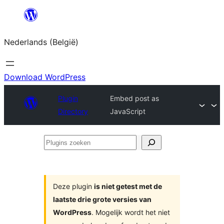
Spring
naar
Nederlands (België)
de
inhoud
Download WordPress
Plugin
Embed post as
Directory
JavaScript
Plugins
zoeken
Deze plugin
is niet getest met de
laatste drie grote versies van
WordPress
. Mogelijk wordt het niet