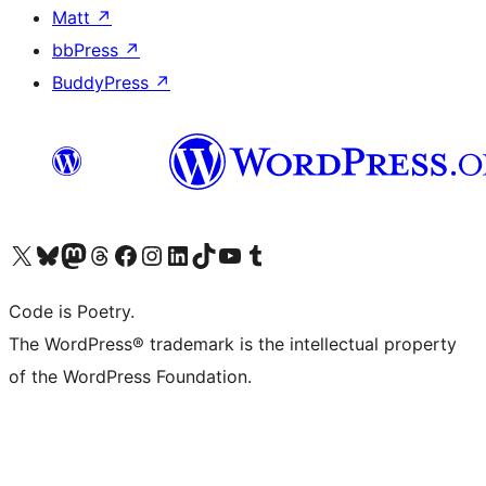
Matt
↗
bbPress
↗
BuddyPress
↗
Bezoek ons X (voorheen Twitter) account
Bezoek onze Bluesky account
Bezoek ons Mastodon account
Bezoek onze Threads account
Onze Facebookpagina bezoeken
Bezoek onze Instagram account
Bezoek onze LinkedIn account
Bezoek onze TikTok account
Bezoek ons YouTube kanaal
Bezoek onze Tumblr account
Code is Poetry.
The WordPress® trademark is the intellectual property
of the WordPress Foundation.