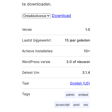
te downloaden.
Download
Meta
Versie
1.0
Laatst bijgewerkt:
15 jaar
geleden
Actieve installaties:
10+
WordPress versie
3.0 of nieuwer
Getest t/m
3.1.4
Taal
English (US)
Tags
admin
embed
javascript
post
xss