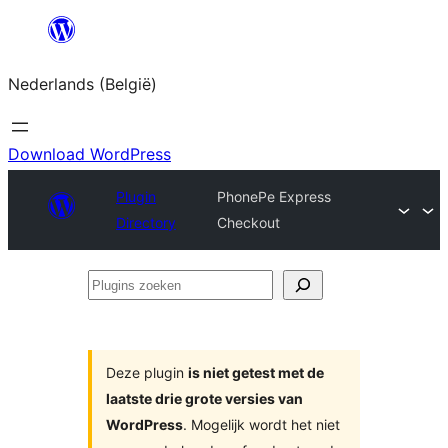
Spring
naar
Nederlands (België)
de
inhoud
Download WordPress
Plugin
PhonePe Express
Directory
Checkout
Plugins
zoeken
Deze plugin
is niet getest met de
laatste drie grote versies van
WordPress
. Mogelijk wordt het niet