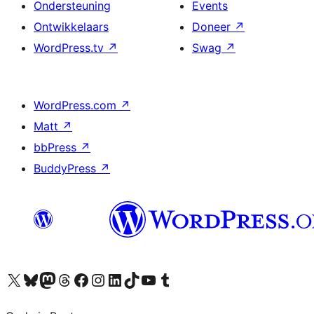
Ondersteuning
Events
Ontwikkelaars
Doneer
↗
WordPress.tv
↗
Swag
↗
WordPress.com
↗
Matt
↗
bbPress
↗
BuddyPress
↗
Bezoek ons X (voorheen Twitter) account
Bezoek onze Bluesky account
Bezoek ons Mastodon account
Bezoek onze Threads account
Onze Facebookpagina bezoeken
Bezoek onze Instagram account
Bezoek onze LinkedIn account
Bezoek onze TikTok account
Bezoek ons YouTube kanaal
Bezoek onze Tumblr account