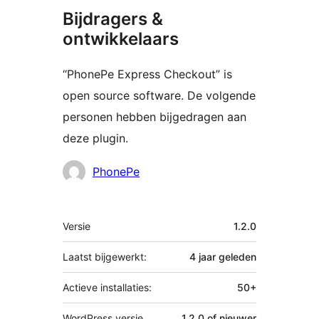
Bijdragers &
ontwikkelaars
“PhonePe Express Checkout” is
open source software. De volgende
personen hebben bijgedragen aan
deze plugin.
Bijdragers
PhonePe
Meta
Versie
1.2.0
Laatst bijgewerkt:
4 jaar
geleden
Actieve installaties:
50+
WordPress versie
1.2.0 of nieuwer