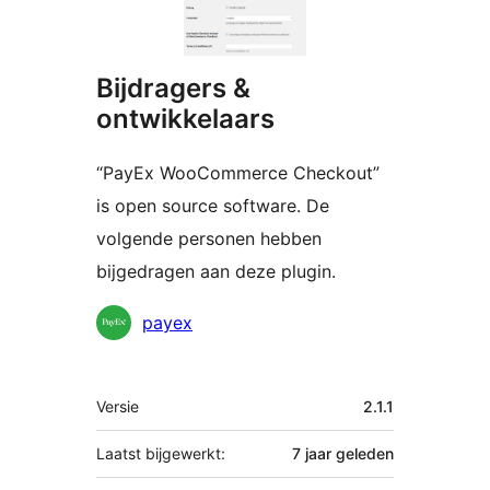
Bijdragers &
ontwikkelaars
“PayEx WooCommerce Checkout”
is open source software. De
volgende personen hebben
bijgedragen aan deze plugin.
Bijdragers
payex
Meta
Versie
2.1.1
Laatst bijgewerkt:
7 jaar
geleden