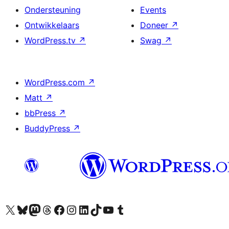
Ondersteuning
Events
Ontwikkelaars
Doneer
↗
WordPress.tv
↗
Swag
↗
WordPress.com
↗
Matt
↗
bbPress
↗
BuddyPress
↗
Bezoek ons X (voorheen Twitter) account
Bezoek onze Bluesky account
Bezoek ons Mastodon account
Bezoek onze Threads account
Onze Facebookpagina bezoeken
Bezoek onze Instagram account
Bezoek onze LinkedIn account
Bezoek onze TikTok account
Bezoek ons YouTube kanaal
Bezoek onze Tumblr account