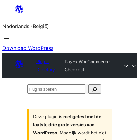
Spring
naar
Nederlands (België)
de
inhoud
Download WordPress
Plugin
PayEx WooCommerce
Directory
Checkout
Plugins
zoeken
Deze plugin
is niet getest met de
laatste drie grote versies van
WordPress
. Mogelijk wordt het niet