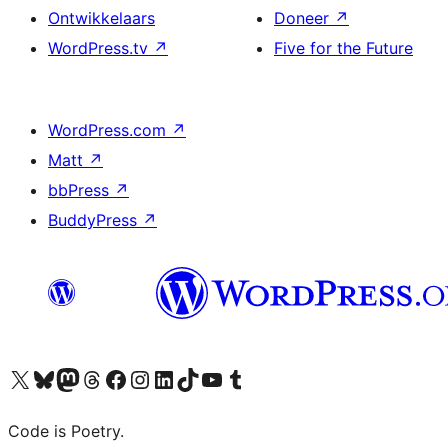
Ontwikkelaars
Doneer
↗
WordPress.tv
↗
Five for the Future
WordPress.com
↗
Matt
↗
bbPress
↗
BuddyPress
↗
Bezoek ons X (voorheen Twitter) account
Bezoek onze Bluesky account
Bezoek ons Mastodon account
Bezoek onze Threads account
Onze Facebookpagina bezoeken
Bezoek onze Instagram account
Bezoek onze LinkedIn account
Bezoek onze TikTok account
Bezoek ons YouTube kanaal
Bezoek onze Tumblr account
Code is Poetry.