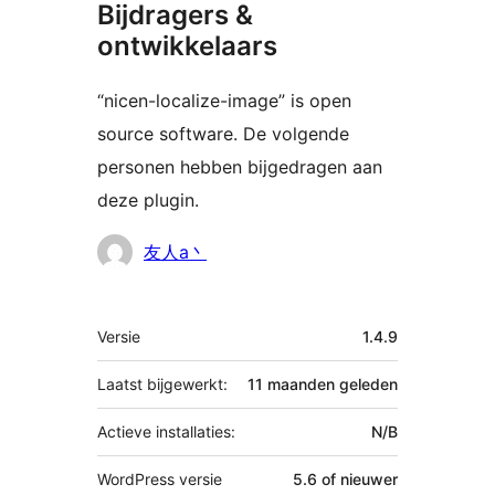
Bijdragers &
ontwikkelaars
“nicen-localize-image” is open
source software. De volgende
personen hebben bijgedragen aan
deze plugin.
Bijdragers
友人a丶
Meta
Versie
1.4.9
Laatst bijgewerkt:
11 maanden
geleden
Actieve installaties:
N/B
WordPress versie
5.6 of nieuwer