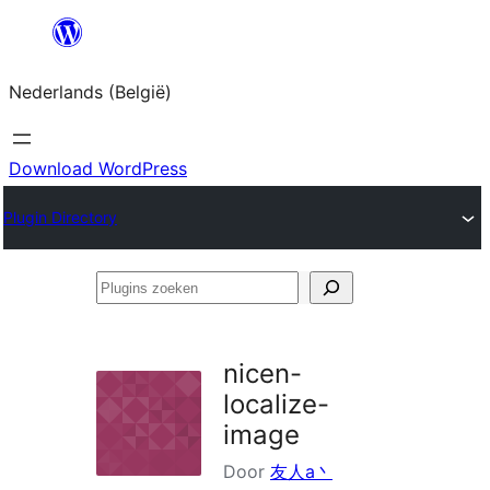
Spring
naar
Nederlands (België)
de
inhoud
Download WordPress
Plugin Directory
Plugins
zoeken
nicen-
localize-
image
Door
友人a丶