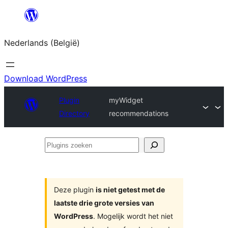
Spring
naar
Nederlands (België)
de
inhoud
Download WordPress
Plugin
myWidget
Directory
recommendations
Plugins
zoeken
Deze plugin
is niet getest met de
laatste drie grote versies van
WordPress
. Mogelijk wordt het niet