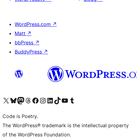
WordPress.com
↗
Matt
↗
bbPress
↗
BuddyPress
↗
Bezoek ons X (voorheen Twitter) account
Bezoek onze Bluesky account
Bezoek ons Mastodon account
Bezoek onze Threads account
Onze Facebookpagina bezoeken
Bezoek onze Instagram account
Bezoek onze LinkedIn account
Bezoek onze TikTok account
Bezoek ons YouTube kanaal
Bezoek onze Tumblr account
Code is Poetry.
The WordPress® trademark is the intellectual property
of the WordPress Foundation.