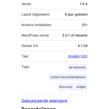
Meta
Versie
1.0.4
Laatst bijgewerkt:
9 jaar
geleden
Actieve installaties:
10+
WordPress versie
3.0.1 of nieuwer
Getest t/m
4.7.34
Taal
English (US)
Tags
ad networks
content recommendations
discovery
widget
Geavanceerde weergave