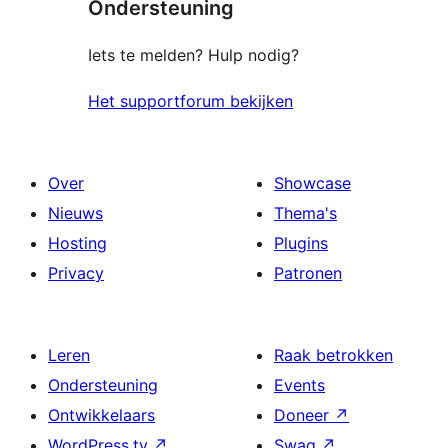
Ondersteuning
beoordeling
Iets te melden? Hulp nodig?
Het supportforum bekijken
Over
Showcase
Nieuws
Thema's
Hosting
Plugins
Privacy
Patronen
Leren
Raak betrokken
Ondersteuning
Events
Ontwikkelaars
Doneer
↗
WordPress.tv
↗
Swag
↗