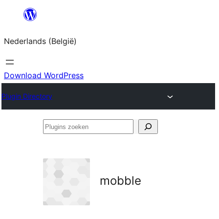
Spring
naar
Nederlands (België)
de
inhoud
Download WordPress
Plugin Directory
Plugins
zoeken
mobble