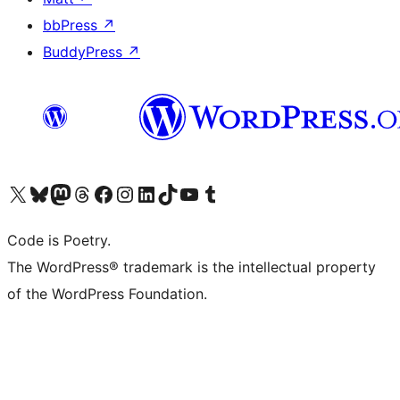
bbPress
↗
BuddyPress
↗
Bezoek ons X (voorheen Twitter) account
Bezoek onze Bluesky account
Bezoek ons Mastodon account
Bezoek onze Threads account
Onze Facebookpagina bezoeken
Bezoek onze Instagram account
Bezoek onze LinkedIn account
Bezoek onze TikTok account
Bezoek ons YouTube kanaal
Bezoek onze Tumblr account
Code is Poetry.
The WordPress® trademark is the intellectual property
of the WordPress Foundation.