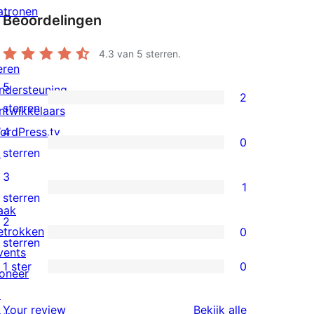
atronen
Beoordelingen
4.3
van 5 sterren.
eren
5
ndersteuning
2
2
sterren
ntwikkelaars
5
ordPress.tv
4
0
sterren
0
↗
sterren
beoordeling
4
3
1
sterren
1
sterren
aak
beoordeling
3
2
etrokken
0
ster
0
sterren
vents
beoordeling
2
1 ster
0
oneer
0
sterren
↗
1
beoordeling
beoordeling
Your review
Bekijk alle