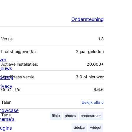
Ondersteuning
Meta
Versie
1.3
Laatst bijgewerkt:
2 jaar
geleden
ver
Actieve installaties:
20.000+
ieuws
osting
WordPress versie
3.0 of nieuwer
rivacy
Getest t/m
6.6.6
Talen
Bekijk alle 6
howcase
Tags
flickr
photos
photostream
hema's
lugins
sidebar
widget