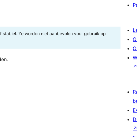
P
L
 of stabiel. Ze worden niet aanbevolen voor gebruik op
O
O
W
den.
R
b
E
D