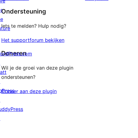
ive
sterren
or
Ondersteuning
beoordeling
he
Iets te melden? Hulp nodig?
uture
Het supportforum bekijken
Doneren
ordPress.com
↗
Wil je de groei van deze plugin
att
ondersteunen?
↗
bPress
Doneer aan deze plugin
↗
uddyPress
↗