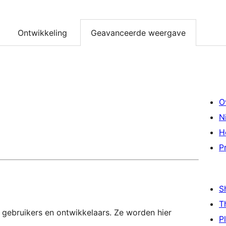
Ontwikkeling
Geavanceerde weergave
O
N
H
P
S
T
 gebruikers en ontwikkelaars. Ze worden hier
P